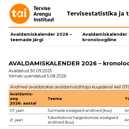
Tervisestatistika j
Avaldamiskalender 2026 –
Avaldamiskalender 
teemade järgi
kronoloogiline
AVALDAMISKALENDER 2026 – kronoloo
Avaldatud 30.09.2025
Viimati uuendatud 5.08.2026
Andmed avaldatakse avaldamistähtaja kuupäeval kell 07.
Avaldamis-
aeg
Teema
T
2026. aastal
07. jaan
Surmade esialgsed andmed (kuu)
A
Tuberkuloosi haigestumise esialgsed
21. jaan
A
andmed (kuu)