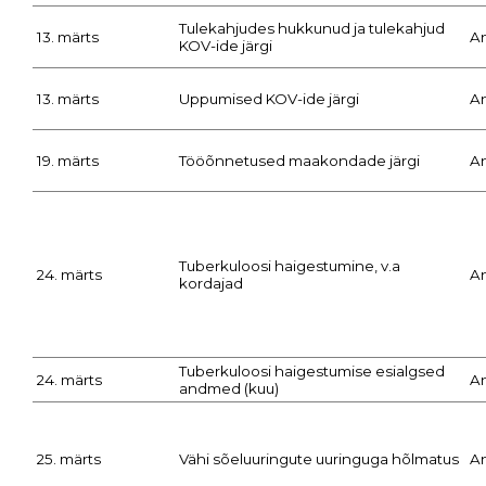
Tulekahjudes hukkunud ja tulekahjud
13. märts
A
KOV-ide järgi
13. märts
Uppumised KOV-ide järgi
A
19. märts
Tööõnnetused maakondade järgi
A
Tuberkuloosi haigestumine, v.a
24. märts
A
kordajad
Tuberkuloosi haigestumise esialgsed
24. märts
A
andmed (kuu)
25. märts
Vähi sõeluuringute uuringuga hõlmatus
A