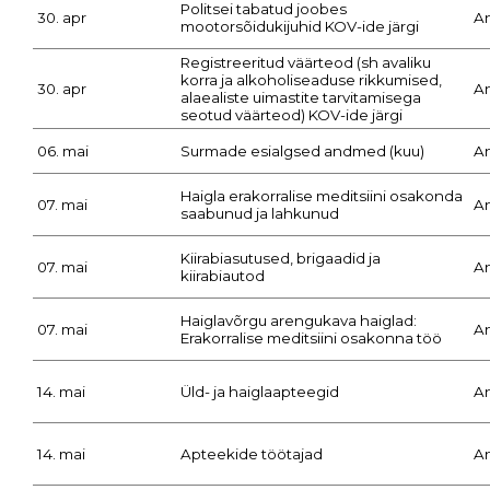
Politsei tabatud joobes
30. apr
A
mootorsõidukijuhid KOV-ide järgi
Registreeritud väärteod (sh avaliku
korra ja alkoholiseaduse rikkumised,
30. apr
A
alaealiste uimastite tarvitamisega
seotud väärteod) KOV-ide järgi
06. mai
Surmade esialgsed andmed (kuu)
A
Haigla erakorralise meditsiini osakonda
07. mai
A
saabunud ja lahkunud
Kiirabiasutused, brigaadid ja
07. mai
A
kiirabiautod
Haiglavõrgu arengukava haiglad:
07. mai
A
Erakorralise meditsiini osakonna töö
14. mai
Üld- ja haiglaapteegid
A
14. mai
Apteekide töötajad
A