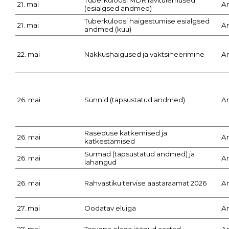
Tuberkuloosi MDR ravitulemused
21. mai
A
(esialgsed andmed)
Tuberkuloosi haigestumise esialgsed
21. mai
A
andmed (kuu)
22. mai
Nakkushaigused ja vaktsineerimine
A
26. mai
Sünnid (täpsustatud andmed)
A
Raseduse katkemised ja
26. mai
A
katkestamised
Surmad (täpsustatud andmed) ja
26. mai
A
lahangud
26. mai
Rahvastiku tervise aastaraamat 2026
A
27. mai
Oodatav eluiga
A