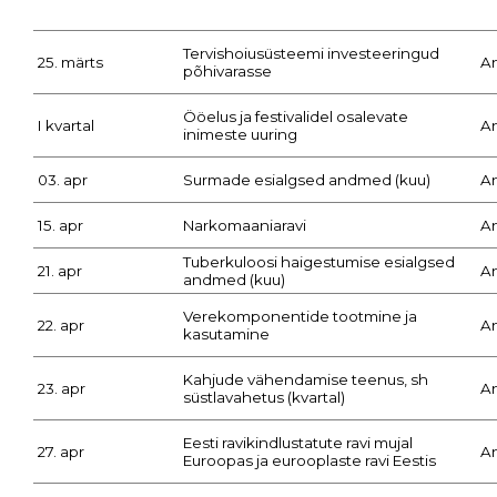
Tervishoiusüsteemi investeeringud
25. märts
A
põhivarasse
Ööelus ja festivalidel osalevate
I kvartal
A
inimeste uuring
03. apr
Surmade esialgsed andmed (kuu)
A
15. apr
Narkomaaniaravi
A
Tuberkuloosi haigestumise esialgsed
21. apr
A
andmed (kuu)
Verekomponentide tootmine ja
22. apr
A
kasutamine
Kahjude vähendamise teenus, sh
23. apr
A
süstlavahetus (kvartal)
Eesti ravikindlustatute ravi mujal
27. apr
A
Euroopas ja eurooplaste ravi Eestis