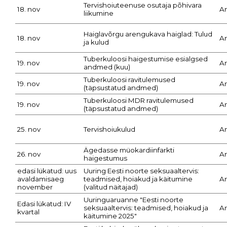
Tervishoiuteenuse osutaja põhivara
18. nov
A
liikumine
Haiglavõrgu arengukava haiglad: Tulud
18. nov
A
ja kulud
Tuberkuloosi haigestumise esialgsed
19. nov
A
andmed (kuu)
Tuberkuloosi ravitulemused
19. nov
A
(täpsustatud andmed)
Tuberkuloosi MDR ravitulemused
19. nov
A
(täpsustatud andmed)
25. nov
Tervishoiukulud
A
Ägedasse müokardiinfarkti
26. nov
A
haigestumus
edasi lükatud: uus
Uuring Eesti noorte seksuaaltervis:
avaldamisaeg
teadmised, hoiakud ja käitumine
A
november
(valitud näitajad)
Uuringuaruanne "Eesti noorte
Edasi lükatud: IV
seksuaaltervis: teadmised, hoiakud ja
A
kvartal
käitumine 2025"