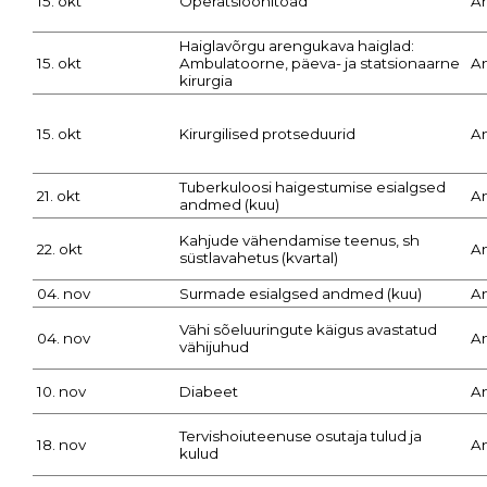
15. okt
Operatsioonitoad
A
Haiglavõrgu arengukava haiglad:
15. okt
Ambulatoorne, päeva- ja statsionaarne
A
kirurgia
15. okt
Kirurgilised protseduurid
A
Tuberkuloosi haigestumise esialgsed
21. okt
A
andmed (kuu)
Kahjude vähendamise teenus, sh
22. okt
A
süstlavahetus (kvartal)
04. nov
Surmade esialgsed andmed (kuu)
A
Vähi sõeluuringute käigus avastatud
04. nov
A
vähijuhud
10. nov
Diabeet
A
Tervishoiuteenuse osutaja tulud ja
18. nov
A
kulud