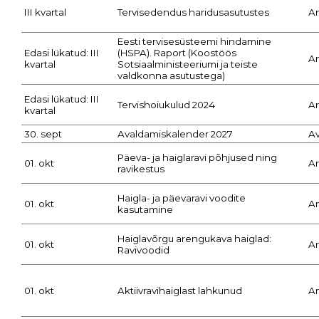
III kvartal
Tervisedendus haridusasutustes
A
Eesti tervisesüsteemi hindamine
Edasi lükatud: III
(HSPA). Raport (Koostöös
A
kvartal
Sotsiaalministeeriumi ja teiste
valdkonna asutustega)
Edasi lükatud: III
Tervishoiukulud 2024
A
kvartal
30. sept
Avaldamiskalender 2027
A
Päeva- ja haiglaravi põhjused ning
01. okt
A
ravikestus
Haigla- ja päevaravi voodite
01. okt
A
kasutamine
Haiglavõrgu arengukava haiglad:
01. okt
A
Ravivoodid
01. okt
Aktiivravihaiglast lahkunud
A