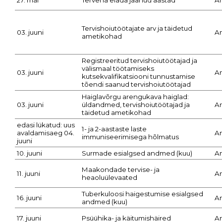
27. mai
Tervena elada jäänud aastad
A
Tervishoiutöötajate arv ja täidetud
03. juuni
A
ametikohad
Registreeritud tervishoiutöötajad ja
välismaal töötamiseks
03. juuni
A
kutsekvalifikatsiooni tunnustamise
tõendi saanud tervishoiutöötajad
Haiglavõrgu arengukava haiglad:
03. juuni
üldandmed, tervishoiutöötajad ja
A
täidetud ametikohad
edasi lükatud: uus
1- ja 2-aastaste laste
avaldamisaeg 04.
A
immuniseerimisega hõlmatus
juuni
10. juuni
Surmade esialgsed andmed (kuu)
A
Maakondade tervise- ja
11. juuni
A
heaoluülevaated
Tuberkuloosi haigestumise esialgsed
16. juuni
A
andmed (kuu)
17. juuni
Psüühika- ja käitumishäired
A