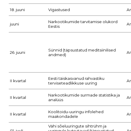
18. juuni
Vigastused
A
Narkootikumide tarvitamise olukord
juuni
A
Eestis
Sünnid (täpsustatud meditsiinilised
26. juuni
A
andmed)
Eesti täiskasvanud rahvastiku
II kvartal
A
terviseteadlikkuse uuring
Narkootikumide surmade statistika ja
II kvartal
A
analüüs
Koolitoidu-uuringu infolehed
II kvartal
A
maakondadele
Vähi sõeluuringute sihtrühm ja
01. juuli
uuringule kutsutavad (täpsustatud
A