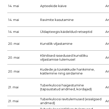
14. mai
Apteekide käive
A
14. mai
Ravimite kasutamine
A
14. mai
Üldapteegis käideldud retseptid
A
20. mai
Kunstlik viljastamine
A
Kliinilised rasedused kunstliku
20. mai
A
viljastamise tulemusel
Kudede ja tüvirakkude hankimine,
20. mai
A
käitlemine ning siirdamine
Tuberkuloosi haigestumine
21. mai
A
(täpsustatud andmed, kordajad)
Tuberkuloosi ravitulemused (esialgsed
21. mai
A
andmed)