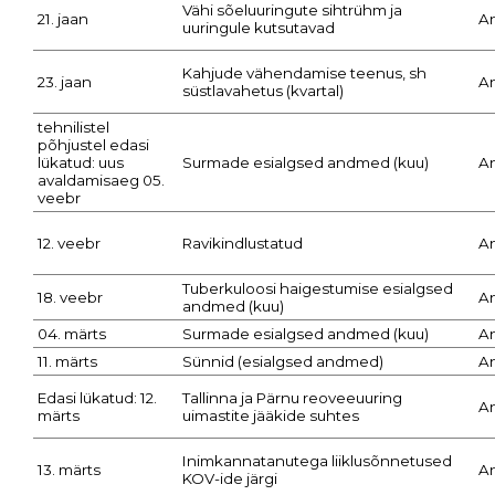
Vähi sõeluuringute sihtrühm ja
21. jaan
A
uuringule kutsutavad
Kahjude vähendamise teenus, sh
23. jaan
A
süstlavahetus (kvartal)
tehnilistel
põhjustel edasi
lükatud: uus
Surmade esialgsed andmed (kuu)
A
avaldamisaeg 05.
veebr
12. veebr
Ravikindlustatud
A
Tuberkuloosi haigestumise esialgsed
18. veebr
A
andmed (kuu)
04. märts
Surmade esialgsed andmed (kuu)
A
11. märts
Sünnid (esialgsed andmed)
A
Edasi lükatud: 12.
Tallinna ja Pärnu reoveeuuring
A
märts
uimastite jääkide suhtes
Inimkannatanutega liiklusõnnetused
13. märts
A
KOV-ide järgi