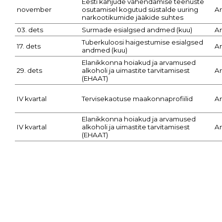
Eesti kahjude vähendamise teenuste
november
osutamisel kogutud süstalde uuring
A
narkootikumide jääkide suhtes
03. dets
Surmade esialgsed andmed (kuu)
A
Tuberkuloosi haigestumise esialgsed
17. dets
A
andmed (kuu)
Elanikkonna hoiakud ja arvamused
29. dets
alkoholi ja uimastite tarvitamisest
A
(EHAAT)
IV kvartal
Tervisekaotuse maakonnaprofiilid
A
Elanikkonna hoiakud ja arvamused
IV kvartal
alkoholi ja uimastite tarvitamisest
A
(EHAAT)