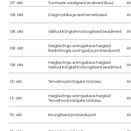
07. okt
Surmade esialgsed andmed (kuu)
A
08. okt
Diagnostika ja ravimenetlused
A
08. okt
Valitud kõrgtehnoloogilised seadmed
A
Haiglavõrgu arengukava haiglad:
08. okt
A
Radioloogia uuringud ja protseduurid
Haiglavõrgu arengukava haiglad:
08. okt
A
Valitud kõrgtehnoloogilised seadmed
13. okt
Tervishoiutöötajate töötasu
A
Haiglavõrgu arengukava haiglad:
13. okt
A
Tervishoiutöötajate töötasu
15. okt
Kirurgilised protseduurid
A