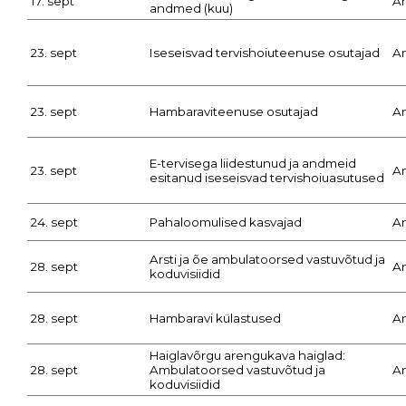
17. sept
A
andmed (kuu)
23. sept
Iseseisvad tervishoiuteenuse osutajad
A
23. sept
Hambaraviteenuse osutajad
A
E-tervisega liidestunud ja andmeid
23. sept
A
esitanud iseseisvad tervishoiuasutused
24. sept
Pahaloomulised kasvajad
A
Arsti ja õe ambulatoorsed vastuvõtud ja
28. sept
A
koduvisiidid
28. sept
Hambaravi külastused
A
Haiglavõrgu arengukava haiglad:
28. sept
Ambulatoorsed vastuvõtud ja
A
koduvisiidid