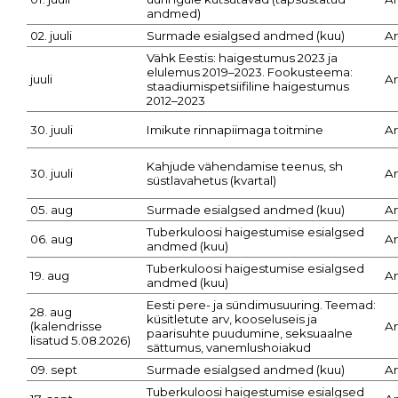
andmed)
02. juuli
Surmade esialgsed andmed (kuu)
A
Vähk Eestis: haigestumus 2023 ja
elulemus 2019–2023. Fookusteema:
juuli
A
staadiumispetsiifiline haigestumus
2012–2023
30. juuli
Imikute rinnapiimaga toitmine
A
Kahjude vähendamise teenus, sh
30. juuli
A
süstlavahetus (kvartal)
05. aug
Surmade esialgsed andmed (kuu)
A
Tuberkuloosi haigestumise esialgsed
06. aug
A
andmed (kuu)
Tuberkuloosi haigestumise esialgsed
19. aug
A
andmed (kuu)
Eesti pere- ja sündimusuuring. Teemad:
28. aug
küsitletute arv, kooseluseis ja
(kalendrisse
A
paarisuhte puudumine, seksuaalne
lisatud 5.08.2026)
sättumus, vanemlushoiakud
09. sept
Surmade esialgsed andmed (kuu)
A
Tuberkuloosi haigestumise esialgsed