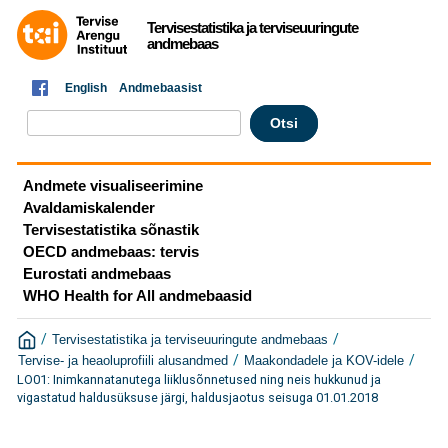
Tervisestatistika ja terviseuuringute
andmebaas
English
Andmebaasist
Andmete visualiseerimine
Avaldamiskalender
Tervisestatistika sõnastik
OECD andmebaas: tervis
Eurostati andmebaas
WHO Health for All andmebaasid
/
/
Tervisestatistika ja terviseuuringute andmebaas
/
/
Tervise- ja heaoluprofiili alusandmed
Maakondadele ja KOV-idele
LO01: Inimkannatanutega liiklusõnnetused ning neis hukkunud ja
vigastatud haldusüksuse järgi, haldusjaotus seisuga 01.01.2018