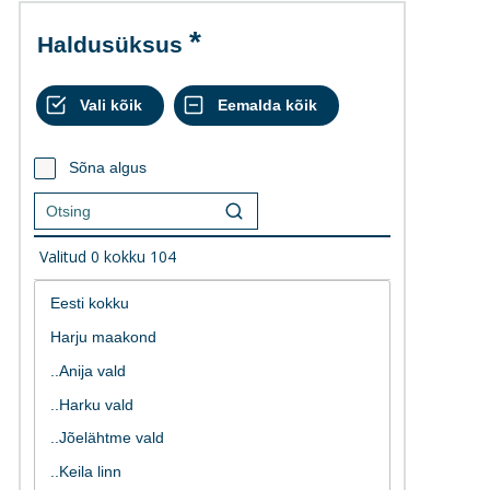
Haldusüksus
Sõna algus
Valitud
0
kokku
104