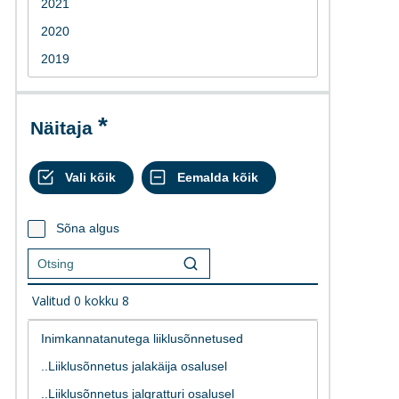
Näitaja
Sõna algus
Valitud
0
kokku
8