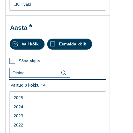
Aasta
Sõna algus
Valitud
0
kokku
14