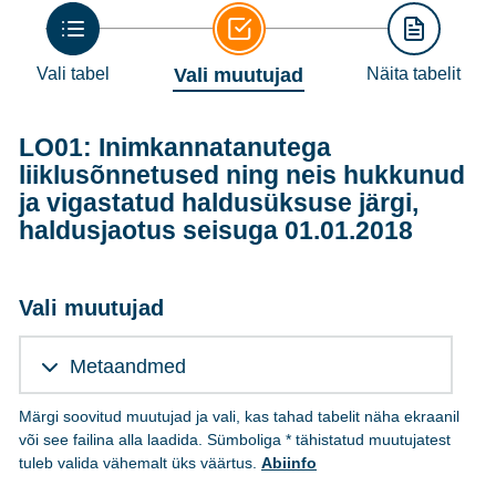
Vali tabel
Vali muutujad
Näita tabelit
LO01: Inimkannatanutega
liiklusõnnetused ning neis hukkunud
ja vigastatud haldusüksuse järgi,
haldusjaotus seisuga 01.01.2018
Vali muutujad
Metaandmed
Märgi soovitud muutujad ja vali, kas tahad tabelit näha ekraanil
või see failina alla laadida. Sümboliga * tähistatud muutujatest
tuleb valida vähemalt üks väärtus.
Abiinfo