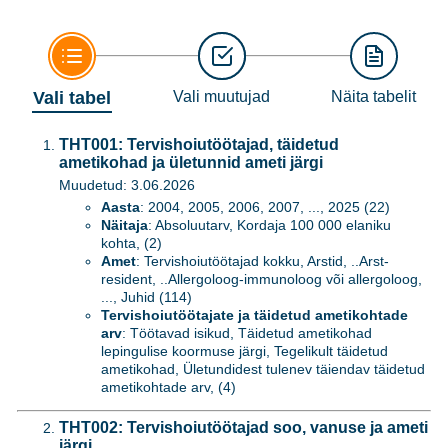
Vali tabel
Vali muutujad
Näita tabelit
THT001: Tervishoiutöötajad, täidetud
ametikohad ja ületunnid ameti järgi
Muudetud: 3.06.2026
Aasta
: 2004, 2005, 2006, 2007, ..., 2025 (22)
Näitaja
: Absoluutarv, Kordaja 100 000 elaniku
kohta, (2)
Amet
: Tervishoiutöötajad kokku, Arstid, ..Arst-
resident, ..Allergoloog-immunoloog või allergoloog,
..., Juhid (114)
Tervishoiutöötajate ja täidetud ametikohtade
arv
: Töötavad isikud, Täidetud ametikohad
lepingulise koormuse järgi, Tegelikult täidetud
ametikohad, Ületundidest tulenev täiendav täidetud
ametikohtade arv, (4)
THT002: Tervishoiutöötajad soo, vanuse ja ameti
järgi