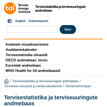
Tervisestatistika ja terviseuuringute
andmebaas
English
Andmebaasist
Andmete visualiseerimine
Avaldamiskalender
Tervisestatistika sõnastik
OECD andmebaas: tervis
Eurostati andmebaas
WHO Health for All andmebaasid
/
/
Tervisestatistika ja terviseuuringute andmebaas
/
Tervishoiutöötajad
Tervishoiu ressursid ja nende kasutamine
Tervisestatistika ja terviseuuringute
andmebaas