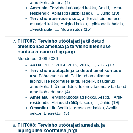
ametikohtade arv, (4)
Ametiala
: Tervishoiutöötajad kokku, Arstid, ..Arst-
residendid, Abiarstid (üliõpilased), ..., Juhid (19)
Tervishoiuteenuse osutaja
: Tervishoiuteenuse
osutajad kokku, Haiglad kokku, ..piirkondlik haigla,
..keskhaigla, ..., Muu asutus (15)
THT007: Tervishoiutöötajad ja täidetud
ametikohad ametiala ja tervishoiuteenuse
osutaja omaniku liigi järgi
Muudetud: 3.06.2026
Aasta
: 2013, 2014, 2015, 2016, ..., 2025 (13)
Tervishoiutöötajate ja täidetud ametikohtade
arv
: Töötavad isikud, Täidetud ametikohad
lepingulise koormuse järgi, Tegelikult täidetud
ametikohad, Ületundidest tulenev täiendav täidetud
ametikohtade arv, (4)
Ametiala
: Tervishoiutöötajad kokku, Arstid, ..Arst-
residendid, Abiarstid (üliõpilased), ..., Juhid (19)
Omaniku liik
: Avalik ja erasektor kokku, Avalik
sektor, Erasektor, (3)
THT008: Tervishoiutöötajad ametiala ja
lepingulise koormuse järgi