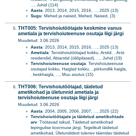
..., Juhid (114)
Aasta
: 2013, 2014, 2015, 2016, ..., 2025 (13)
Sugu
: Mehed ja naised, Mehed, Naised, (3)
THT005: Tervishoiutöötajate keskmine vanus
ametiala ja tervishoiuteenuse osutaja liigi järgi
Muudetud: 3.06.2026
Aasta
: 2013, 2014, 2015, 2016, ..., 2025 (13)
Ametiala
: Tervishoiutöötajad kokku, Arstid, ..Arst-
residendid, Abiarstid (üliõpilased), ..., Juhid (19)
Tervishoiuteenuse osutaja
: Tervishoiuteenuse
osutajad kokku, Haiglad kokku, ..piirkondlik haigla,
..keskhaigla, ..., Muu asutus (15)
THT006: Tervishoiutöötajad, täidetud
ametikohad ja ületunnid ametiala ja
tervishoiuteenuse osutaja liigi järgi
Muudetud: 3.06.2026
Aasta
: 2004, 2005, 2006, 2007, ..., 2025 (22)
Tervishoiutöötajate ja täidetud ametikohtade
arv
: Töötavad isikud, Täidetud ametikohad
lepingulise koormuse järgi, Tegelikult täidetud
ametikohad, Ületundidest tulenev täiendav täidetud