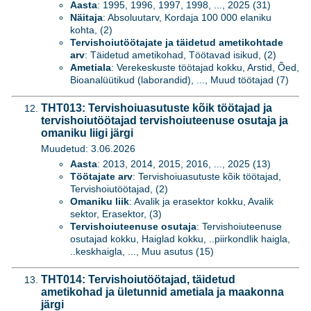
Aasta
: 1995, 1996, 1997, 1998, ..., 2025 (31)
Näitaja
: Absoluutarv, Kordaja 100 000 elaniku
kohta, (2)
Tervishoiutöötajate ja täidetud ametikohtade
arv
: Täidetud ametikohad, Töötavad isikud, (2)
Ametiala
: Verekeskuste töötajad kokku, Arstid, Õed,
Bioanalüütikud (laborandid), ..., Muud töötajad (7)
THT013: Tervishoiuasutuste kõik töötajad ja
tervishoiutöötajad tervishoiuteenuse osutaja ja
omaniku liigi järgi
Muudetud: 3.06.2026
Aasta
: 2013, 2014, 2015, 2016, ..., 2025 (13)
Töötajate arv
: Tervishoiuasutuste kõik töötajad,
Tervishoiutöötajad, (2)
Omaniku liik
: Avalik ja erasektor kokku, Avalik
sektor, Erasektor, (3)
Tervishoiuteenuse osutaja
: Tervishoiuteenuse
osutajad kokku, Haiglad kokku, ..piirkondlik haigla,
..keskhaigla, ..., Muu asutus (15)
THT014: Tervishoiutöötajad, täidetud
ametikohad ja ületunnid ametiala ja maakonna
järgi