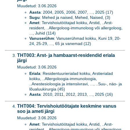
Muudetud: 3.06.2026
Aasta
: 2004, 2005, 2006, 2007, ..., 2025 (17)
Sugu
: Mehed ja naised, Mehed, Naised, (3)
Amet
: Tervishoiutöötajad kokku, Arstid, ..Arst-
resident, ..Allergoloog-immunoloog või allergoloog,
..., Juhid (114)
Vanuserühm
: Vanuserühmad kokku, Kuni 19, 20-
24, 25-29, ..., 65 ja vanemad (12)
THT003: Arst- ja hambaarst-residendid eriala
järgi
Muudetud: 3.06.2026
Eriala
: Residentuurierialad kokku, Arstierialad
kokku, ..Allergoloogia-immunoloogia,
..Anestesioloogia ja intensiivravi, ..., ..Suu-, näo- ja
lõualuukirurgia (45)
Aasta
: 2010, 2011, 2012, 2013, ..., 2025 (16)
THT004: Tervishoiutöötajate keskmine vanus
soo ja ameti järgi
Muudetud: 3.06.2026
Amet
: Tervishoiutöötajad kokku, Arstid, ..Arst-
resident, ..Allergoloog-immunoloog või allergoloog,