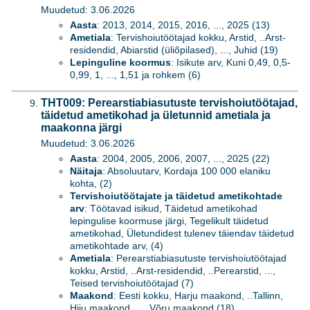
Muudetud: 3.06.2026
Aasta
: 2013, 2014, 2015, 2016, ..., 2025 (13)
Ametiala
: Tervishoiutöötajad kokku, Arstid, ..Arst-
residendid, Abiarstid (üliõpilased), ..., Juhid (19)
Lepinguline koormus
: Isikute arv, Kuni 0,49, 0,5-
0,99, 1, ..., 1,51 ja rohkem (6)
THT009: Perearstiabiasutuste tervishoiutöötajad,
täidetud ametikohad ja ületunnid ametiala ja
maakonna järgi
Muudetud: 3.06.2026
Aasta
: 2004, 2005, 2006, 2007, ..., 2025 (22)
Näitaja
: Absoluutarv, Kordaja 100 000 elaniku
kohta, (2)
Tervishoiutöötajate ja täidetud ametikohtade
arv
: Töötavad isikud, Täidetud ametikohad
lepingulise koormuse järgi, Tegelikult täidetud
ametikohad, Ületundidest tulenev täiendav täidetud
ametikohtade arv, (4)
Ametiala
: Perearstiabiasutuste tervishoiutöötajad
kokku, Arstid, ..Arst-residendid, ..Perearstid, ...,
Teised tervishoiutöötajad (7)
Maakond
: Eesti kokku, Harju maakond, ..Tallinn,
Hiiu maakond, ..., Võru maakond (18)