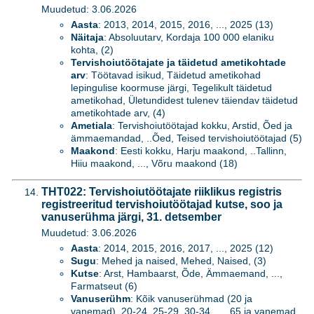
Muudetud: 3.06.2026
Aasta
: 2013, 2014, 2015, 2016, ..., 2025 (13)
Näitaja
: Absoluutarv, Kordaja 100 000 elaniku
kohta, (2)
Tervishoiutöötajate ja täidetud ametikohtade
arv
: Töötavad isikud, Täidetud ametikohad
lepingulise koormuse järgi, Tegelikult täidetud
ametikohad, Ületundidest tulenev täiendav täidetud
ametikohtade arv, (4)
Ametiala
: Tervishoiutöötajad kokku, Arstid, Õed ja
ämmaemandad, ..Õed, Teised tervishoiutöötajad (5)
Maakond
: Eesti kokku, Harju maakond, ..Tallinn,
Hiiu maakond, ..., Võru maakond (18)
THT022: Tervishoiutöötajate riiklikus registris
registreeritud tervishoiutöötajad kutse, soo ja
vanuserühma järgi, 31. detsember
Muudetud: 3.06.2026
Aasta
: 2014, 2015, 2016, 2017, ..., 2025 (12)
Sugu
: Mehed ja naised, Mehed, Naised, (3)
Kutse
: Arst, Hambaarst, Õde, Ämmaemand, ...,
Farmatseut (6)
Vanuserühm
: Kõik vanuserühmad (20 ja
vanemad), 20-24, 25-29, 30-34, ..., 65 ja vanemad