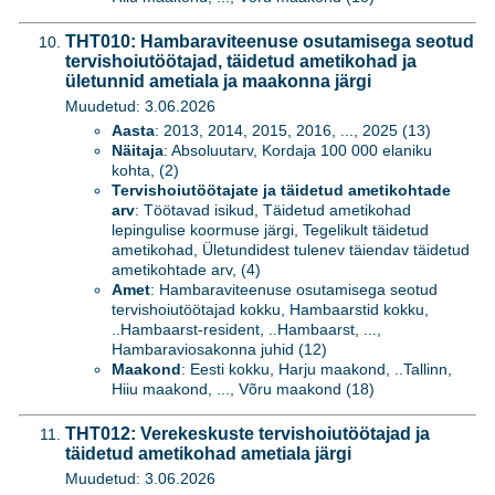
THT010: Hambaraviteenuse osutamisega seotud
tervishoiutöötajad, täidetud ametikohad ja
ületunnid ametiala ja maakonna järgi
Muudetud: 3.06.2026
Aasta
: 2013, 2014, 2015, 2016, ..., 2025 (13)
Näitaja
: Absoluutarv, Kordaja 100 000 elaniku
kohta, (2)
Tervishoiutöötajate ja täidetud ametikohtade
arv
: Töötavad isikud, Täidetud ametikohad
lepingulise koormuse järgi, Tegelikult täidetud
ametikohad, Ületundidest tulenev täiendav täidetud
ametikohtade arv, (4)
Amet
: Hambaraviteenuse osutamisega seotud
tervishoiutöötajad kokku, Hambaarstid kokku,
..Hambaarst-resident, ..Hambaarst, ...,
Hambaraviosakonna juhid (12)
Maakond
: Eesti kokku, Harju maakond, ..Tallinn,
Hiiu maakond, ..., Võru maakond (18)
THT012: Verekeskuste tervishoiutöötajad ja
täidetud ametikohad ametiala järgi
Muudetud: 3.06.2026