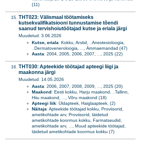
(11)
THT023: Välismaal töötamiseks
kutsekvalifikatsiooni tunnustamise tõendi
saanud tervishoiutöötajad kutse ja eriala järgi
Muudetud: 3.06.2026
Kutse, eriala
: Kokku, Arstid, ..Anestesioloogia,
..Dermatoveneroloogia, ..., Ämmaemandad (47)
Aasta
: 2004, 2005, 2006, 2007, ..., 2025 (22)
THT030: Apteekide töötajad apteegi liigi ja
maakonna järgi
Muudetud: 14.05.2026
Aasta
: 2006, 2007, 2008, 2009, ..., 2025 (20)
Maakond
: Eesti kokku, Harju maakond, ..Tallinn,
Hiiu maakond, ..., Võru maakond (18)
Apteegi liik
: Üldapteek, Haiglaapteek, (2)
Näitaja
: Apteekide töötajad kokku, Proviisorid,
ametikohtade arv, Proviisorid, täidetud
ametikohtade koormus kokku, Farmatseudid,
ametikohtade arv, ..., Muud apteekide töötajad,
täidetud ametikohtade koormus kokku (7)