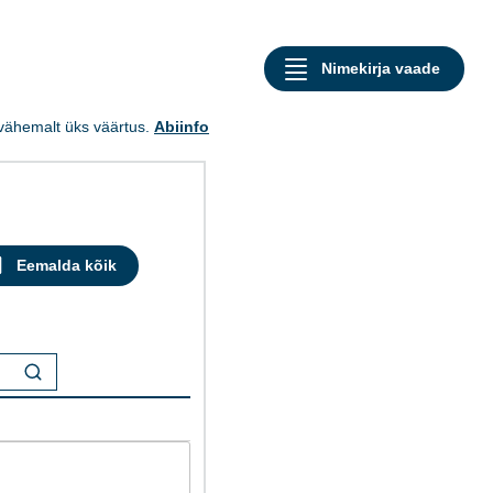
a vähemalt üks väärtus.
Abiinfo