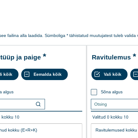
 see failina alla laadida. Sümboliga * tähistatud muutujatest tuleb valid
 tüüp ja paige
Ravitulemus
a algus
Sõna algus
0
kokku
10
Valitud
0
kokku
10