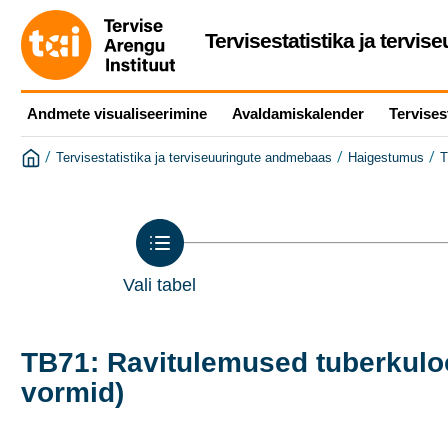
Tervisestatistika ja tervi
Andmete visualiseerimine
Avaldamiskalender
Tervises
/
/
/
Tervisestatistika ja terviseuuringute andmebaas
Haigestumus
T
Vali tabel
TB71: Ravitulemused tuberkuloos
vormid)