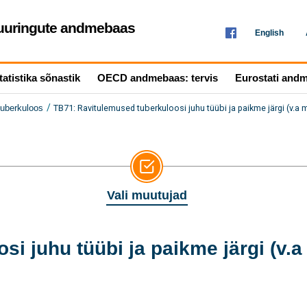
seuuringute andmebaas
English
tatistika sõnastik
OECD andmebaas: tervis
Eurostati and
/
TB71: Ravitulemused tuberkuloosi juhu tüübi ja paikme järgi (v.a
uberkuloos
Vali muutujad
i juhu tüübi ja paikme järgi (v.