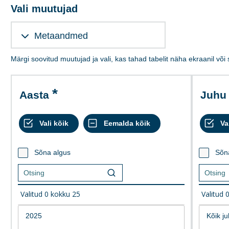
Vali muutujad
Metaandmed
Märgi soovitud muutujad ja vali, kas tahad tabelit näha ekraanil või
Aasta
Juhu
Sõna algus
Sõn
Valitud
0
kokku
25
Valitud