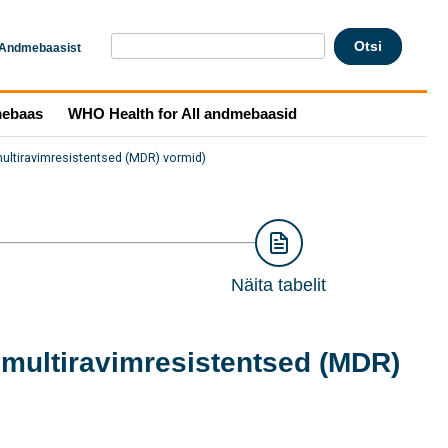
Andmebaasist
mebaas
WHO Health for All andmebaasid
 multiravimresistentsed (MDR) vormid)
Näita tabelit
a multiravimresistentsed (MDR)