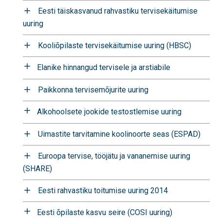
Eesti täiskasvanud rahvastiku tervisekäitumise
uuring
Kooliõpilaste tervisekäitumise uuring (HBSC)
Elanike hinnangud tervisele ja arstiabile
Paikkonna tervisemõjurite uuring
Alkohoolsete jookide testostlemise uuring
Uimastite tarvitamine koolinoorte seas (ESPAD)
Euroopa tervise, tööjätu ja vananemise uuring
(SHARE)
Eesti rahvastiku toitumise uuring 2014
Eesti õpilaste kasvu seire (COSI uuring)