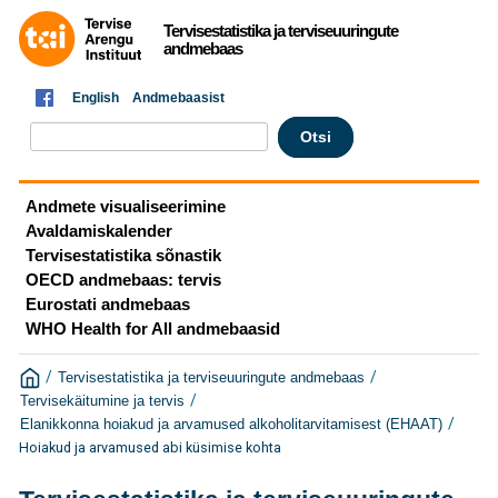
Tervisestatistika ja terviseuuringute
andmebaas
English
Andmebaasist
Andmete visualiseerimine
Avaldamiskalender
Tervisestatistika sõnastik
OECD andmebaas: tervis
Eurostati andmebaas
WHO Health for All andmebaasid
/
/
Tervisestatistika ja terviseuuringute andmebaas
/
Tervisekäitumine ja tervis
/
Elanikkonna hoiakud ja arvamused alkoholitarvitamisest (EHAAT)
Hoiakud ja arvamused abi küsimise kohta