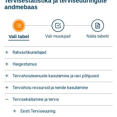
Tervisestatistika ja terviseuuringute
andmebaas
Vali tabel
Vali muutujad
Näita tabelit
Rahvastikunäitajad
Haigestumus
Tervishoiuteenuste kasutamine ja ravi põhjused
Tervishoiu ressursid ja nende kasutamine
Tervisekäitumine ja tervis
Eesti Terviseuuring