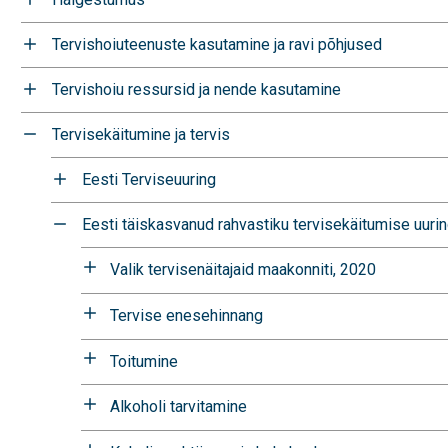
Tervishoiuteenuste kasutamine ja ravi põhjused
Tervishoiu ressursid ja nende kasutamine
Tervisekäitumine ja tervis
Eesti Terviseuuring
Eesti täiskasvanud rahvastiku tervisekäitumise uuri
Valik tervisenäitajaid maakonniti, 2020
Tervise enesehinnang
Toitumine
Alkoholi tarvitamine