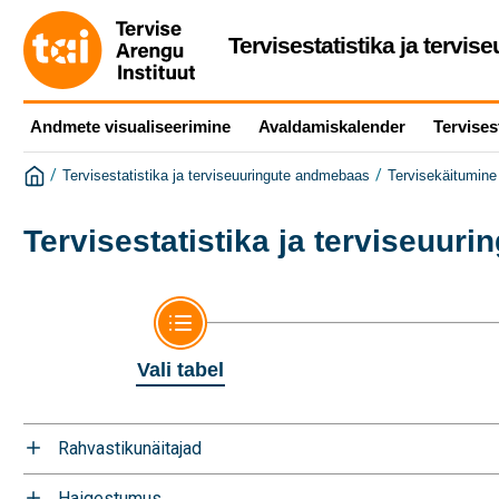
Tervisestatistika ja tervi
Andmete visualiseerimine
Avaldamiskalender
Tervises
/
/
Tervisestatistika ja terviseuuringute andmebaas
Tervisekäitumine 
Tervisestatistika ja terviseuur
Vali tabel
Rahvastikunäitajad
Haigestumus