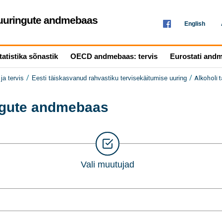
seuuringute andmebaas
English
tatistika sõnastik
OECD andmebaas: tervis
Eurostati and
/
/
Alkoholi 
ja tervis
Eesti täiskasvanud rahvastiku tervisekäitumise uuring
ingute andmebaas
Vali muutujad