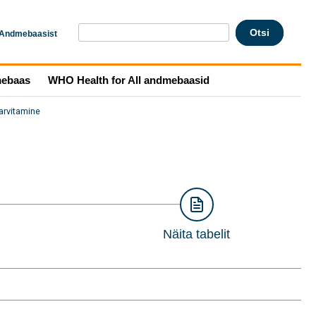
Andmebaasist
mebaas
WHO Health for All andmebaasid
tarvitamine
Näita tabelit