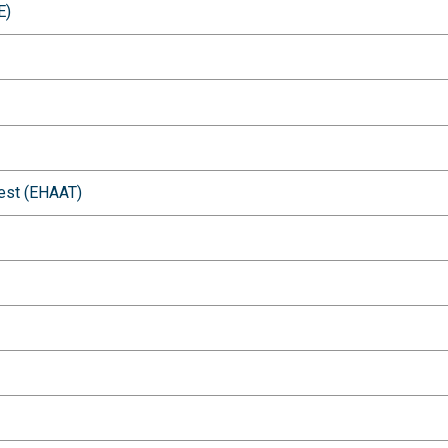
E)
sest (EHAAT)