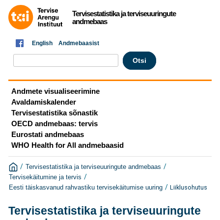
Tervisestatistika ja terviseuuringute
andmebaas
English
Andmebaasist
Andmete visualiseerimine
Avaldamiskalender
Tervisestatistika sõnastik
OECD andmebaas: tervis
Eurostati andmebaas
WHO Health for All andmebaasid
/
/
Tervisestatistika ja terviseuuringute andmebaas
/
Tervisekäitumine ja tervis
/
Liiklusohutus
Eesti täiskasvanud rahvastiku tervisekäitumise uuring
Tervisestatistika ja terviseuuringute