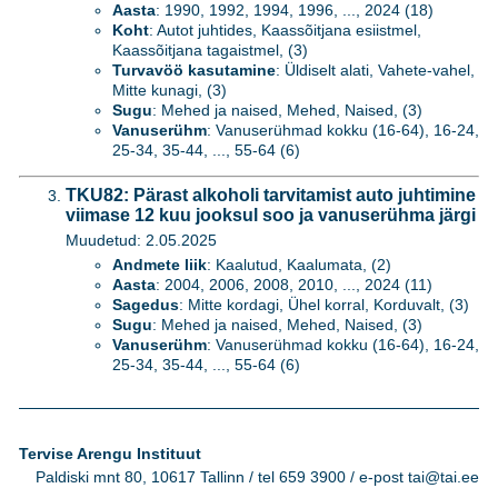
Aasta
: 1990, 1992, 1994, 1996, ..., 2024 (18)
Koht
: Autot juhtides, Kaassõitjana esiistmel,
Kaassõitjana tagaistmel, (3)
Turvavöö kasutamine
: Üldiselt alati, Vahete-vahel,
Mitte kunagi, (3)
Sugu
: Mehed ja naised, Mehed, Naised, (3)
Vanuserühm
: Vanuserühmad kokku (16-64), 16-24,
25-34, 35-44, ..., 55-64 (6)
TKU82: Pärast alkoholi tarvitamist auto juhtimine
viimase 12 kuu jooksul soo ja vanuserühma järgi
Muudetud: 2.05.2025
Andmete liik
: Kaalutud, Kaalumata, (2)
Aasta
: 2004, 2006, 2008, 2010, ..., 2024 (11)
Sagedus
: Mitte kordagi, Ühel korral, Korduvalt, (3)
Sugu
: Mehed ja naised, Mehed, Naised, (3)
Vanuserühm
: Vanuserühmad kokku (16-64), 16-24,
25-34, 35-44, ..., 55-64 (6)
Tervise Arengu Instituut
Paldiski mnt 80, 10617 Tallinn / tel 659 3900 / e-post tai@tai.ee