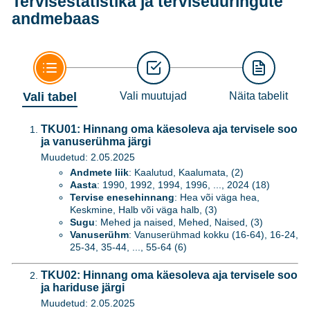
Tervisestatistika ja terviseuuringute
andmebaas
Vali tabel
Vali muutujad
Näita tabelit
TKU01: Hinnang oma käesoleva aja tervisele soo
ja vanuserühma järgi
Muudetud: 2.05.2025
Andmete liik
: Kaalutud, Kaalumata, (2)
Aasta
: 1990, 1992, 1994, 1996, ..., 2024 (18)
Tervise enesehinnang
: Hea või väga hea,
Keskmine, Halb või väga halb, (3)
Sugu
: Mehed ja naised, Mehed, Naised, (3)
Vanuserühm
: Vanuserühmad kokku (16-64), 16-24,
25-34, 35-44, ..., 55-64 (6)
TKU02: Hinnang oma käesoleva aja tervisele soo
ja hariduse järgi
Muudetud: 2.05.2025