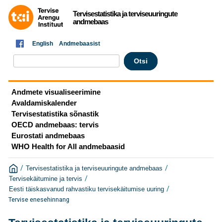
Tervisestatistika ja terviseuuringute
andmebaas
English
Andmebaasist
Andmete visualiseerimine
Avaldamiskalender
Tervisestatistika sõnastik
OECD andmebaas: tervis
Eurostati andmebaas
WHO Health for All andmebaasid
/
/
Tervisestatistika ja terviseuuringute andmebaas
/
Tervisekäitumine ja tervis
/
Eesti täiskasvanud rahvastiku tervisekäitumise uuring
Tervise enesehinnang