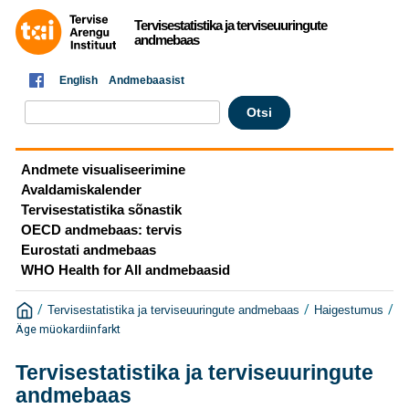
Tervisestatistika ja terviseuuringute
andmebaas
English
Andmebaasist
Andmete visualiseerimine
Avaldamiskalender
Tervisestatistika sõnastik
OECD andmebaas: tervis
Eurostati andmebaas
WHO Health for All andmebaasid
/
/
/
Tervisestatistika ja terviseuuringute andmebaas
Haigestumus
Äge müokardiinfarkt
Tervisestatistika ja terviseuuringute
andmebaas