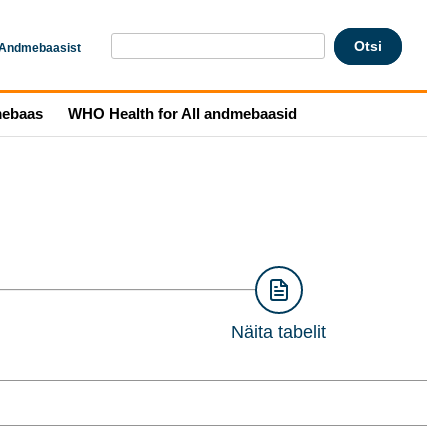
Andmebaasist
mebaas
WHO Health for All andmebaasid
Näita tabelit