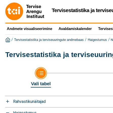
Tervisestatistika ja tervi
Andmete visualiseerimine
Avaldamiskalender
Tervises
/
/
/
N
Tervisestatistika ja terviseuuringute andmebaas
Haigestumus
Tervisestatistika ja terviseuur
Vali tabel
Rahvastikunäitajad
Haigestumus