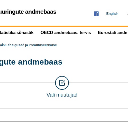
seuuringute andmebaas
English
tatistika sõnastik
OECD andmebaas: tervis
Eurostati and
akkushaigused ja immuniseerimine
ingute andmebaas
Vali muutujad