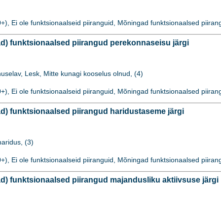
), Ei ole funktsionaalseid piiranguid, Mõningad funktsionaalsed piirang
) funktsionaalsed piirangud perekonnaseisu järgi
huselav, Lesk, Mitte kunagi kooselus olnud, (4)
), Ei ole funktsionaalseid piiranguid, Mõningad funktsionaalsed piirang
) funktsionaalsed piirangud haridustaseme järgi
aridus, (3)
), Ei ole funktsionaalseid piiranguid, Mõningad funktsionaalsed piirang
 funktsionaalsed piirangud majandusliku aktiivsuse järgi