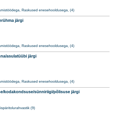
idamistöödega, Raskused enesehooldusega, (4)
rühma järgi
idamistöödega, Raskused enesehooldusega, (4)
a/asulatüübi järgi
idamistöödega, Raskused enesehooldusega, (4)
kodakondsuse/sünniriigi/põlisuse järgi
ispäritolurahvastik (9)