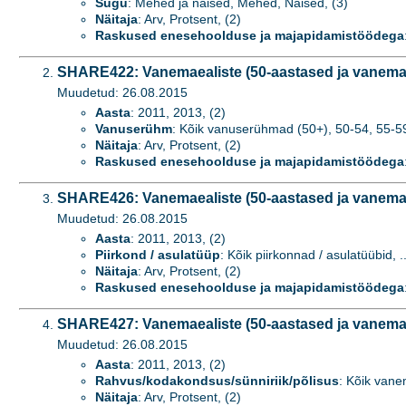
Sugu
: Mehed ja naised, Mehed, Naised, (3)
Näitaja
: Arv, Protsent, (2)
Raskused enesehoolduse ja majapidamistöödega
SHARE422: Vanemaealiste (50-aastased ja vanema
Muudetud: 26.08.2015
Aasta
: 2011, 2013, (2)
Vanuserühm
: Kõik vanuserühmad (50+), 50-54, 55-59,
Näitaja
: Arv, Protsent, (2)
Raskused enesehoolduse ja majapidamistöödega
SHARE426: Vanemaealiste (50-aastased ja vanemad
Muudetud: 26.08.2015
Aasta
: 2011, 2013, (2)
Piirkond / asulatüüp
: Kõik piirkonnad / asulatüübid, .
Näitaja
: Arv, Protsent, (2)
Raskused enesehoolduse ja majapidamistöödega
SHARE427: Vanemaealiste (50-aastased ja vanemad
Muudetud: 26.08.2015
Aasta
: 2011, 2013, (2)
Rahvus/kodakondsus/sünniriik/põlisus
: Kõik vane
Näitaja
: Arv, Protsent, (2)