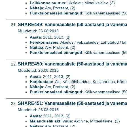
Leibkonna suurus
: Üksielav, Mitteüksielav, (2)
Näitaja
: Arv, Protsent, (2)
Funktsionaalsed piirangud
: Kõik vanemaealised (50+
SHARE449: Vanemaealiste (50-aastased ja vanemad
Muudetud: 26.08.2015
Aasta
: 2011, 2013, (2)
Perekonnaseis
: Abielus / vabaabielus, Lahutatud / la
Näitaja
: Arv, Protsent, (2)
Funktsionaalsed piirangud
: Kõik vanemaealised (50+
SHARE450: Vanemaealiste (50-aastased ja vanemad
Muudetud: 26.08.2015
Aasta
: 2011, 2013, (2)
Haridustase
: Alg- või põhiharidus, Keskharidus, Kõrgh
Näitaja
: Arv, Protsent, (2)
Funktsionaalsed piirangud
: Kõik vanemaealised (50+
SHARE451: Vanemaealiste (50-aastased ja vanemad)
Muudetud: 26.08.2015
Aasta
: 2011, 2013, (2)
Majanduslik aktiivsus
: Aktiivne, Mitteaktiivne, (2)
Näitaja
: Arv, Protsent, (2)