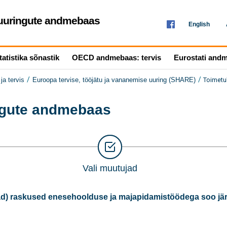
seuuringute andmebaas
English
tatistika sõnastik
OECD andmebaas: tervis
Eurostati and
/
/
Toimetu
ja tervis
Euroopa tervise, tööjätu ja vananemise uuring (SHARE)
ingute andmebaas
Vali muutujad
d) raskused enesehoolduse ja majapidamistöödega soo jär