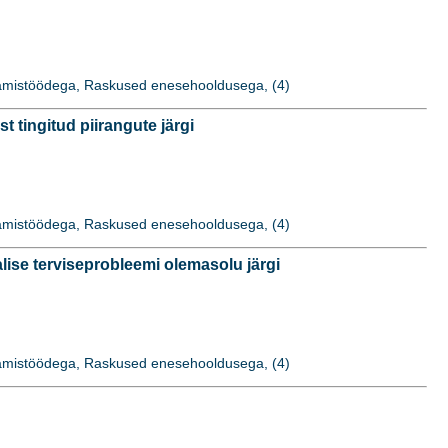
idamistöödega, Raskused enesehooldusega, (4)
tingitud piirangute järgi
idamistöödega, Raskused enesehooldusega, (4)
se terviseprobleemi olemasolu järgi
idamistöödega, Raskused enesehooldusega, (4)