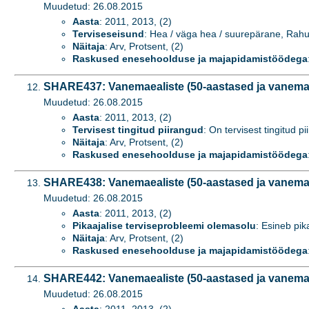
Muudetud: 26.08.2015
Aasta
: 2011, 2013, (2)
Terviseseisund
: Hea / väga hea / suurepärane, Rahul
Näitaja
: Arv, Protsent, (2)
Raskused enesehoolduse ja majapidamistöödega
SHARE437: Vanemaealiste (50-aastased ja vanemad)
Muudetud: 26.08.2015
Aasta
: 2011, 2013, (2)
Tervisest tingitud piirangud
: On tervisest tingitud pi
Näitaja
: Arv, Protsent, (2)
Raskused enesehoolduse ja majapidamistöödega
SHARE438: Vanemaealiste (50-aastased ja vanemad
Muudetud: 26.08.2015
Aasta
: 2011, 2013, (2)
Pikaajalise terviseprobleemi olemasolu
: Esineb pik
Näitaja
: Arv, Protsent, (2)
Raskused enesehoolduse ja majapidamistöödega
SHARE442: Vanemaealiste (50-aastased ja vanemad
Muudetud: 26.08.2015