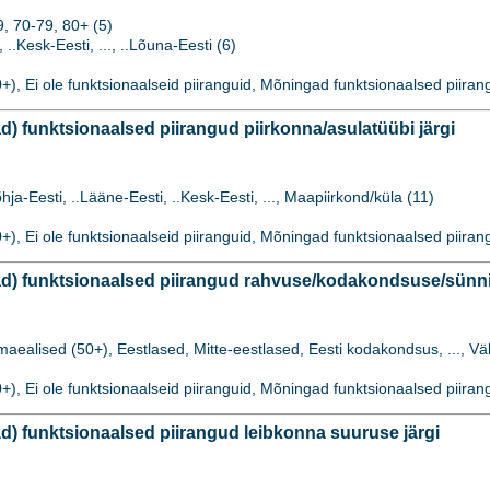
, 70-79, 80+ (5)
 ..Kesk-Eesti, ..., ..Lõuna-Eesti (6)
), Ei ole funktsionaalseid piiranguid, Mõningad funktsionaalsed piirang
 funktsionaalsed piirangud piirkonna/asulatüübi järgi
hja-Eesti, ..Lääne-Eesti, ..Kesk-Eesti, ..., Maapiirkond/küla (11)
), Ei ole funktsionaalseid piiranguid, Mõningad funktsionaalsed piirang
 funktsionaalsed piirangud rahvuse/kodakondsuse/sünnirii
maealised (50+), Eestlased, Mitte-eestlased, Eesti kodakondsus, ..., Väl
), Ei ole funktsionaalseid piiranguid, Mõningad funktsionaalsed piirang
) funktsionaalsed piirangud leibkonna suuruse järgi