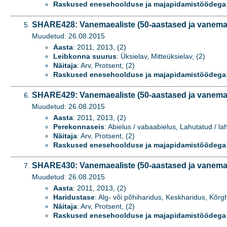
Raskused enesehoolduse ja majapidamistöödega
SHARE428: Vanemaealiste (50-aastased ja vanema
Muudetud: 26.08.2015
Aasta
: 2011, 2013, (2)
Leibkonna suurus
: Üksielav, Mitteüksielav, (2)
Näitaja
: Arv, Protsent, (2)
Raskused enesehoolduse ja majapidamistöödega
SHARE429: Vanemaealiste (50-aastased ja vanema
Muudetud: 26.08.2015
Aasta
: 2011, 2013, (2)
Perekonnaseis
: Abielus / vabaabielus, Lahutatud / la
Näitaja
: Arv, Protsent, (2)
Raskused enesehoolduse ja majapidamistöödega
SHARE430: Vanemaealiste (50-aastased ja vanema
Muudetud: 26.08.2015
Aasta
: 2011, 2013, (2)
Haridustase
: Alg- või põhiharidus, Keskharidus, Kõrgh
Näitaja
: Arv, Protsent, (2)
Raskused enesehoolduse ja majapidamistöödega