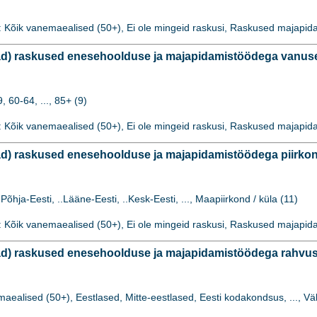
: Kõik vanemaealised (50+), Ei ole mingeid raskusi, Raskused majap
d) raskused enesehoolduse ja majapidamistöödega vanuse
 60-64, ..., 85+ (9)
: Kõik vanemaealised (50+), Ei ole mingeid raskusi, Raskused majap
) raskused enesehoolduse ja majapidamistöödega piirkonn
.Põhja-Eesti, ..Lääne-Eesti, ..Kesk-Eesti, ..., Maapiirkond / küla (11)
: Kõik vanemaealised (50+), Ei ole mingeid raskusi, Raskused majap
) raskused enesehoolduse ja majapidamistöödega rahvuse/
maealised (50+), Eestlased, Mitte-eestlased, Eesti kodakondsus, ..., Väl