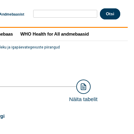
Andmebaasist
mebaas
WHO Health for All andmebaasid
leku ja igapäevategevuste piirangud
Näita tabelit
gi