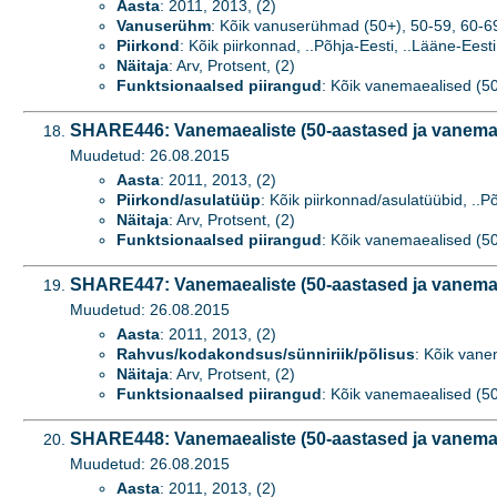
Aasta
: 2011, 2013, (2)
Vanuserühm
: Kõik vanuserühmad (50+), 50-59, 60-69
Piirkond
: Kõik piirkonnad, ..Põhja-Eesti, ..Lääne-Eesti,
Näitaja
: Arv, Protsent, (2)
Funktsionaalsed piirangud
: Kõik vanemaealised (50+
SHARE446: Vanemaealiste (50-aastased ja vanemad)
Muudetud: 26.08.2015
Aasta
: 2011, 2013, (2)
Piirkond/asulatüüp
: Kõik piirkonnad/asulatüübid, ..Põ
Näitaja
: Arv, Protsent, (2)
Funktsionaalsed piirangud
: Kõik vanemaealised (50+
SHARE447: Vanemaealiste (50-aastased ja vanemad)
Muudetud: 26.08.2015
Aasta
: 2011, 2013, (2)
Rahvus/kodakondsus/sünniriik/põlisus
: Kõik vane
Näitaja
: Arv, Protsent, (2)
Funktsionaalsed piirangud
: Kõik vanemaealised (50+
SHARE448: Vanemaealiste (50-aastased ja vanemad
Muudetud: 26.08.2015
Aasta
: 2011, 2013, (2)