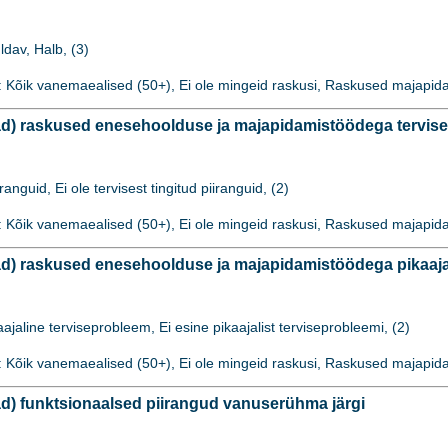
dav, Halb, (3)
: Kõik vanemaealised (50+), Ei ole mingeid raskusi, Raskused majap
 raskused enesehoolduse ja majapidamistöödega tervisest 
iranguid, Ei ole tervisest tingitud piiranguid, (2)
: Kõik vanemaealised (50+), Ei ole mingeid raskusi, Raskused majap
) raskused enesehoolduse ja majapidamistöödega pikaajali
aajaline terviseprobleem, Ei esine pikaajalist terviseprobleemi, (2)
: Kõik vanemaealised (50+), Ei ole mingeid raskusi, Raskused majap
) funktsionaalsed piirangud vanuserühma järgi