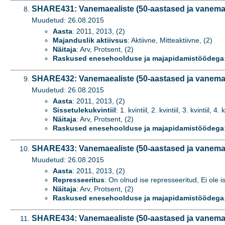
SHARE431: Vanemaealiste (50-aastased ja vanemad
Muudetud: 26.08.2015
Aasta
: 2011, 2013, (2)
Majanduslik aktiivsus
: Aktiivne, Mitteaktiivne, (2)
Näitaja
: Arv, Protsent, (2)
Raskused enesehoolduse ja majapidamistöödega
SHARE432: Vanemaealiste (50-aastased ja vanemad)
Muudetud: 26.08.2015
Aasta
: 2011, 2013, (2)
Sissetulekukvintiil
: 1. kvintiil, 2. kvintiil, 3. kvintiil, 4. k
Näitaja
: Arv, Protsent, (2)
Raskused enesehoolduse ja majapidamistöödega
SHARE433: Vanemaealiste (50-aastased ja vanemad
Muudetud: 26.08.2015
Aasta
: 2011, 2013, (2)
Represseeritus
: On olnud ise represseeritud, Ei ole i
Näitaja
: Arv, Protsent, (2)
Raskused enesehoolduse ja majapidamistöödega
SHARE434: Vanemaealiste (50-aastased ja vanemad