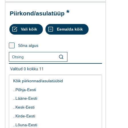
Piirkond/asulatüüp
Sõna algus
Valitud
0
kokku
11