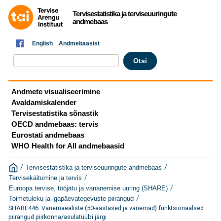
Tervisestatistika ja terviseuuringute
andmebaas
English
Andmebaasist
Andmete visualiseerimine
Avaldamiskalender
Tervisestatistika sõnastik
OECD andmebaas: tervis
Eurostati andmebaas
WHO Health for All andmebaasid
/
/
Tervisestatistika ja terviseuuringute andmebaas
/
Tervisekäitumine ja tervis
/
Euroopa tervise, tööjätu ja vananemise uuring (SHARE)
/
Toimetuleku ja igapäevategevuste piirangud
SHARE446: Vanemaealiste (50-aastased ja vanemad) funktsionaalsed
piirangud piirkonna/asulatüübi järgi