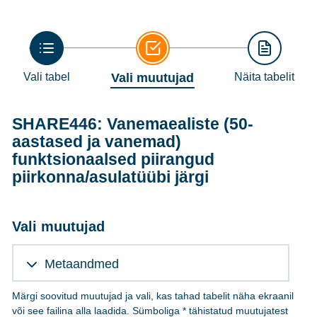
Vali tabel
Vali muutujad
Näita tabelit
SHARE446: Vanemaealiste (50-
aastased ja vanemad)
funktsionaalsed piirangud
piirkonna/asulatüübi järgi
Vali muutujad
Metaandmed
Märgi soovitud muutujad ja vali, kas tahad tabelit näha ekraanil
või see failina alla laadida. Sümboliga * tähistatud muutujatest