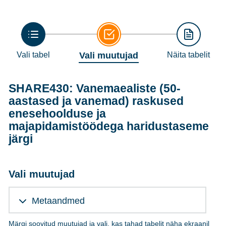
Vali tabel
Vali muutujad
Näita tabelit
SHARE430: Vanemaealiste (50-
aastased ja vanemad) raskused
enesehoolduse ja
majapidamistöödega haridustaseme
järgi
Vali muutujad
Metaandmed
Märgi soovitud muutujad ja vali, kas tahad tabelit näha ekraanil