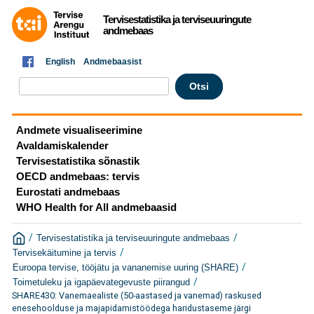
Tervisestatistika ja terviseuuringute
andmebaas
English
Andmebaasist
Andmete visualiseerimine
Avaldamiskalender
Tervisestatistika sõnastik
OECD andmebaas: tervis
Eurostati andmebaas
WHO Health for All andmebaasid
/
/
Tervisestatistika ja terviseuuringute andmebaas
/
Tervisekäitumine ja tervis
/
Euroopa tervise, tööjätu ja vananemise uuring (SHARE)
/
Toimetuleku ja igapäevategevuste piirangud
SHARE430: Vanemaealiste (50-aastased ja vanemad) raskused
enesehoolduse ja majapidamistöödega haridustaseme järgi