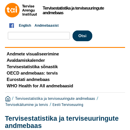
Tervisestatistika ja terviseuuringute
andmebaas
English
Andmebaasist
Andmete visualiseerimine
Avaldamiskalender
Tervisestatistika sõnastik
OECD andmebaas: tervis
Eurostati andmebaas
WHO Health for All andmebaasid
/
/
Tervisestatistika ja terviseuuringute andmebaas
/
Eesti Terviseuuring
Tervisekäitumine ja tervis
Tervisestatistika ja terviseuuringute
andmebaas