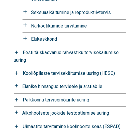
Seksuaalkäitumine ja reproduktiivtervis
Narkootikumide tarvitamine
Elukeskkond
Eesti täiskasvanud rahvastiku tervisekäitumise
uuring
Kooliõpilaste tervisekäitumise uuring (HBSC)
Elanike hinnangud tervisele ja arstiabile
Paikkonna tervisemõjurite uuring
Alkohoolsete jookide testostlemise uuring
Uimastite tarvitamine koolinoorte seas (ESPAD)