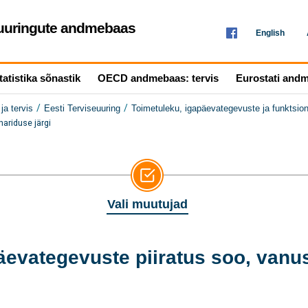
seuuringute andmebaas
English
tatistika sõnastik
OECD andmebaas: tervis
Eurostati and
/
/
ja tervis
Eesti Terviseuuring
Toimetuleku, igapäevategevuste ja funktsion
ariduse järgi
Vali muutujad
äevategevuste piiratus soo, vanu