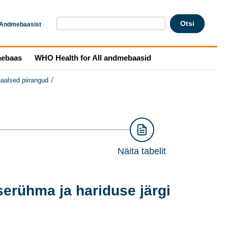
Andmebaasist
mebaas
WHO Health for All andmebaasid
/
aalsed piirangud
Näita tabelit
serühma ja hariduse järgi