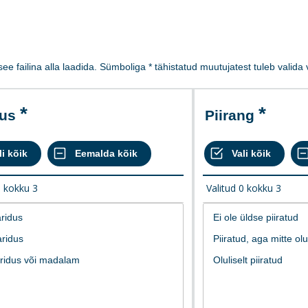
 see failina alla laadida. Sümboliga * tähistatud muutujatest tuleb valid
dus
Piirang
0
kokku
3
Valitud
0
kokku
3