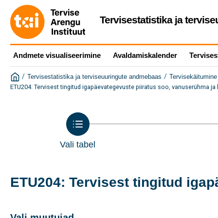
Tervisestatistika ja tervi
Andmete visualiseerimine
Avaldamiskalender
Tervises
/
/
Tervisestatistika ja terviseuuringute andmebaas
Tervisekäitumine 
ETU204: Tervisest tingitud igapäevategevuste piiratus soo, vanuserühma ja h
Vali tabel
ETU204: Tervisest tingitud igap
Vali muutujad