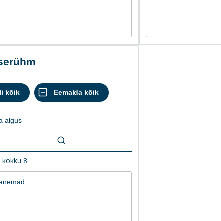
userühm
a algus
0
kokku
8