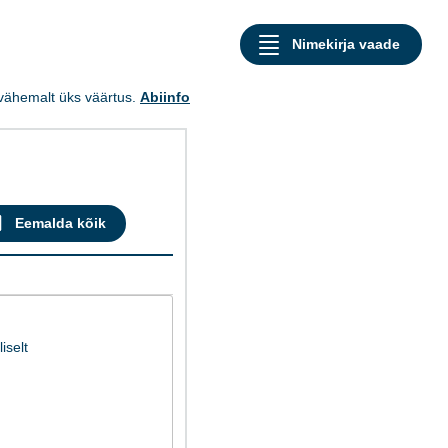
a vähemalt üks väärtus.
Abiinfo