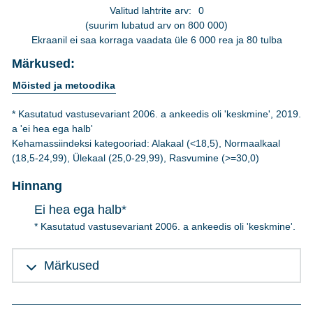
Valitud lahtrite arv:
0
(suurim lubatud arv on 800 000)
Ekraanil ei saa korraga vaadata üle 6 000 rea ja 80 tulba
Märkused:
Mõisted ja metoodika
* Kasutatud vastusevariant 2006. a ankeedis oli 'keskmine', 2019.
a 'ei hea ega halb'
Kehamassiindeksi kategooriad: Alakaal (<18,5), Normaalkaal
(18,5-24,99), Ülekaal (25,0-29,99), Rasvumine (>=30,0)
Hinnang
Ei hea ega halb*
* Kasutatud vastusevariant 2006. a ankeedis oli 'keskmine'.
Märkused