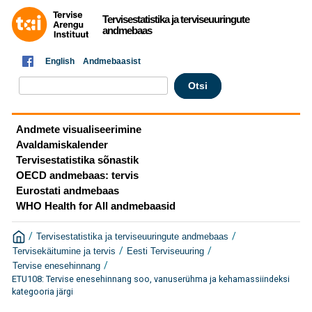
Tervisestatistika ja terviseuuringute
andmebaas
English
Andmebaasist
Andmete visualiseerimine
Avaldamiskalender
Tervisestatistika sõnastik
OECD andmebaas: tervis
Eurostati andmebaas
WHO Health for All andmebaasid
/
/
Tervisestatistika ja terviseuuringute andmebaas
/
/
Tervisekäitumine ja tervis
Eesti Terviseuuring
/
Tervise enesehinnang
ETU108: Tervise enesehinnang soo, vanuserühma ja kehamassiindeksi
kategooria järgi