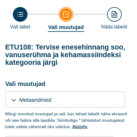
Vali tabel
Vali muutujad
Näita tabelit
ETU108: Tervise enesehinnang soo,
vanuserühma ja kehamassiindeksi
kategooria järgi
Vali muutujad
Metaandmed
Märgi soovitud muutujad ja vali, kas tahad tabelit näha ekraanil
või see failina alla laadida. Sümboliga * tähistatud muutujatest
tuleb valida vähemalt üks väärtus.
Abiinfo