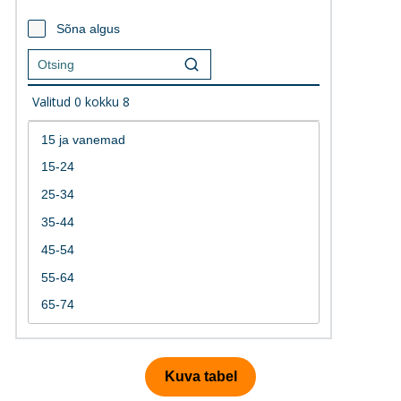
Sõna algus
Valitud
0
kokku
8