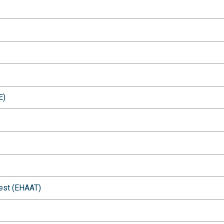
E)
sest (EHAAT)