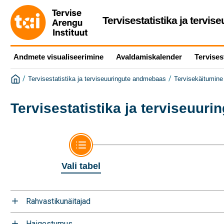
Tervisestatistika ja tervi
Andmete visualiseerimine
Avaldamiskalender
Tervises
/
/
Tervisestatistika ja terviseuuringute andmebaas
Tervisekäitumine 
Tervisestatistika ja terviseuur
Vali tabel
Rahvastikunäitajad
Haigestumus