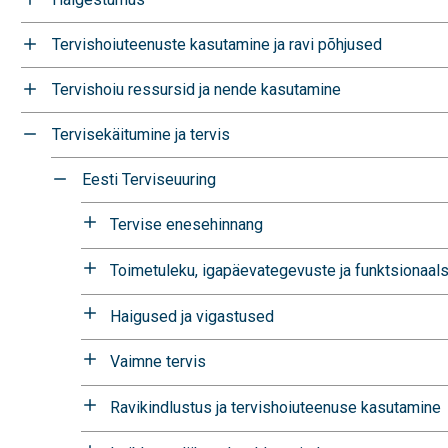
Tervishoiuteenuste kasutamine ja ravi põhjused
Tervishoiu ressursid ja nende kasutamine
Tervisekäitumine ja tervis
Eesti Terviseuuring
Tervise enesehinnang
Toimetuleku, igapäevategevuste ja funktsionaal
Haigused ja vigastused
Vaimne tervis
Ravikindlustus ja tervishoiuteenuse kasutamine