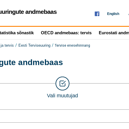
seuuringute andmebaas
English
tatistika sõnastik
OECD andmebaas: tervis
Eurostati and
/
/
Tervise enesehinnang
ja tervis
Eesti Terviseuuring
ingute andmebaas
Vali muutujad