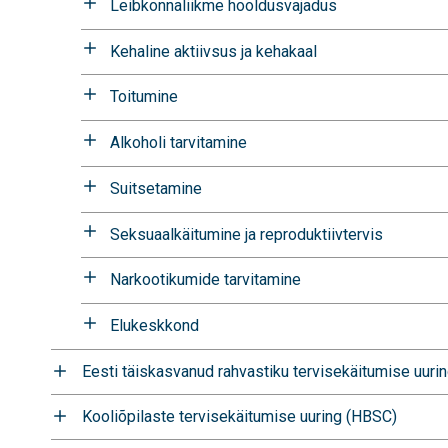
Leibkonnaliikme hooldusvajadus
Kehaline aktiivsus ja kehakaal
Toitumine
Alkoholi tarvitamine
Suitsetamine
Seksuaalkäitumine ja reproduktiivtervis
Narkootikumide tarvitamine
Elukeskkond
Eesti täiskasvanud rahvastiku tervisekäitumise uuri
Kooliõpilaste tervisekäitumise uuring (HBSC)