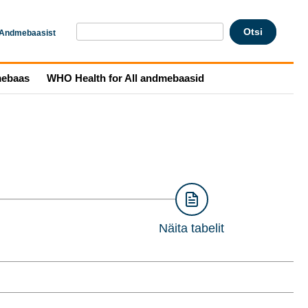
Andmebaasist
mebaas
WHO Health for All andmebaasid
Näita tabelit