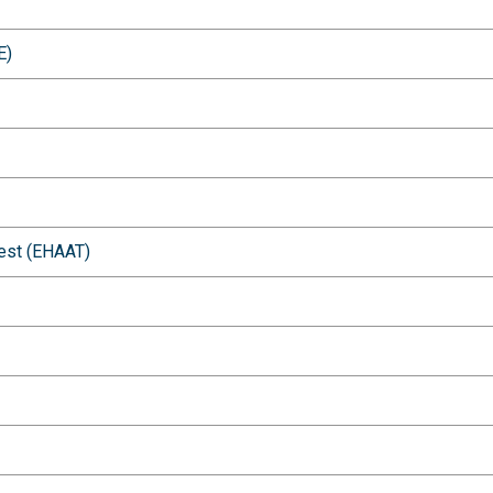
E)
sest (EHAAT)