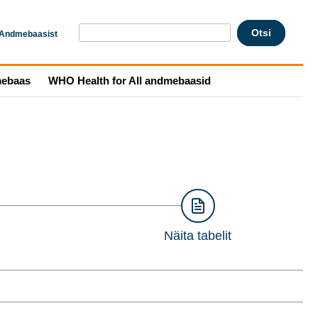
Andmebaasist
mebaas
WHO Health for All andmebaasid
Näita tabelit