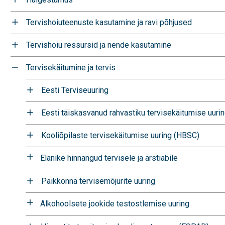
Tervishoiuteenuste kasutamine ja ravi põhjused
Tervishoiu ressursid ja nende kasutamine
Tervisekäitumine ja tervis
Eesti Terviseuuring
Eesti täiskasvanud rahvastiku tervisekäitumise uuri
Kooliõpilaste tervisekäitumise uuring (HBSC)
Elanike hinnangud tervisele ja arstiabile
Paikkonna tervisemõjurite uuring
Alkohoolsete jookide testostlemise uuring