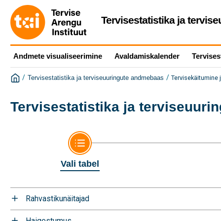
Tervisestatistika ja tervi
Andmete visualiseerimine
Avaldamiskalender
Tervises
/
/
Tervisekäitumine j
Tervisestatistika ja terviseuuringute andmebaas
Tervisestatistika ja terviseuur
Vali tabel
Rahvastikunäitajad
Haigestumus