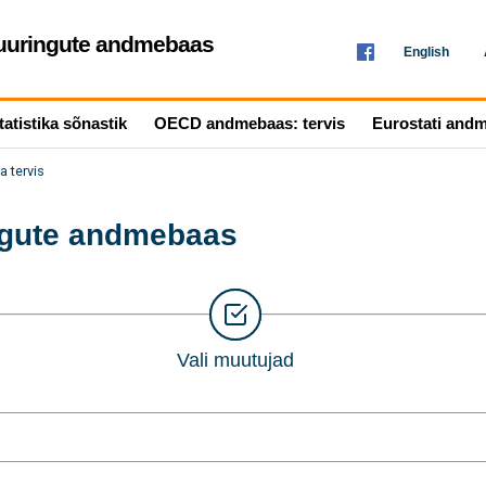
seuuringute andmebaas
English
tatistika sõnastik
OECD andmebaas: tervis
Eurostati and
a tervis
ingute andmebaas
Vali muutujad