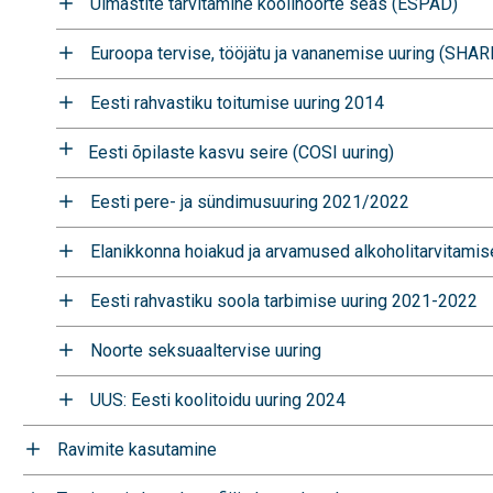
Uimastite tarvitamine koolinoorte seas (ESPAD)
Euroopa tervise, tööjätu ja vananemise uuring (SHAR
Eesti rahvastiku toitumise uuring 2014
Eesti õpilaste kasvu seire (COSI uuring)
Eesti pere- ja sündimusuuring 2021/2022
Elanikkonna hoiakud ja arvamused alkoholitarvitami
Eesti rahvastiku soola tarbimise uuring 2021-2022
Noorte seksuaaltervise uuring
UUS: Eesti koolitoidu uuring 2024
Ravimite kasutamine