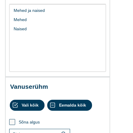
Vanuserühm
Sõna algus