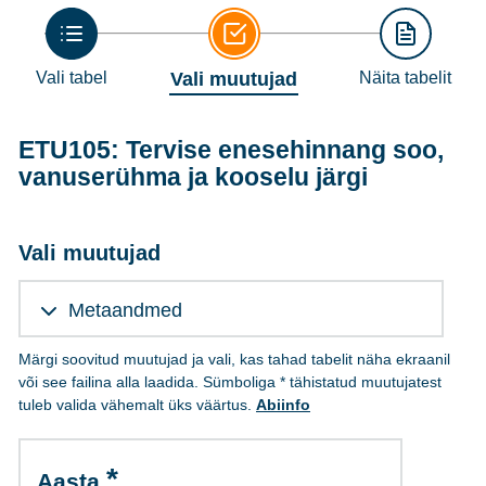
Vali tabel
Vali muutujad
Näita tabelit
ETU105: Tervise enesehinnang soo,
vanuserühma ja kooselu järgi
Vali muutujad
Metaandmed
Märgi soovitud muutujad ja vali, kas tahad tabelit näha ekraanil
või see failina alla laadida. Sümboliga * tähistatud muutujatest
tuleb valida vähemalt üks väärtus.
Abiinfo
Aasta