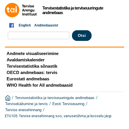
Tervisestatistika ja terviseuuringute
andmebaas
English
Andmebaasist
Andmete visualiseerimine
Avaldamiskalender
Tervisestatistika sõnastik
OECD andmebaas: tervis
Eurostati andmebaas
WHO Health for All andmebaasid
/
/
Tervisestatistika ja terviseuuringute andmebaas
/
/
Tervisekäitumine ja tervis
Eesti Terviseuuring
/
Tervise enesehinnang
ETU105: Tervise enesehinnang soo, vanuserühma ja kooselu järgi