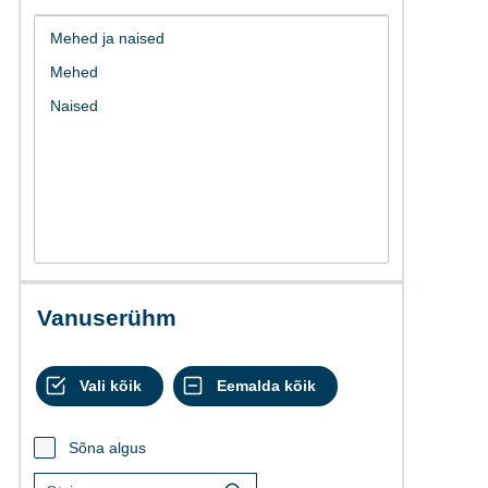
Vanuserühm
Sõna algus