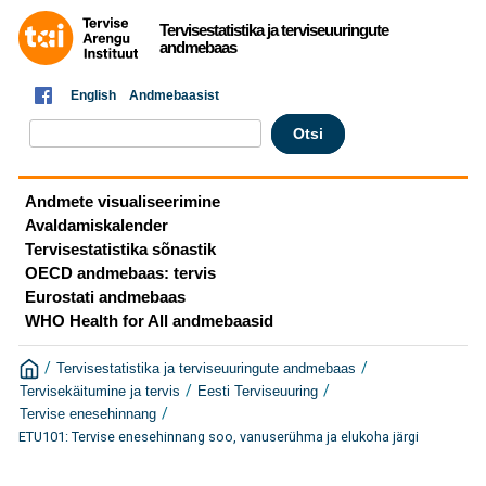
Tervisestatistika ja terviseuuringute
andmebaas
English
Andmebaasist
Andmete visualiseerimine
Avaldamiskalender
Tervisestatistika sõnastik
OECD andmebaas: tervis
Eurostati andmebaas
WHO Health for All andmebaasid
/
/
Tervisestatistika ja terviseuuringute andmebaas
/
/
Tervisekäitumine ja tervis
Eesti Terviseuuring
/
Tervise enesehinnang
ETU101: Tervise enesehinnang soo, vanuserühma ja elukoha järgi