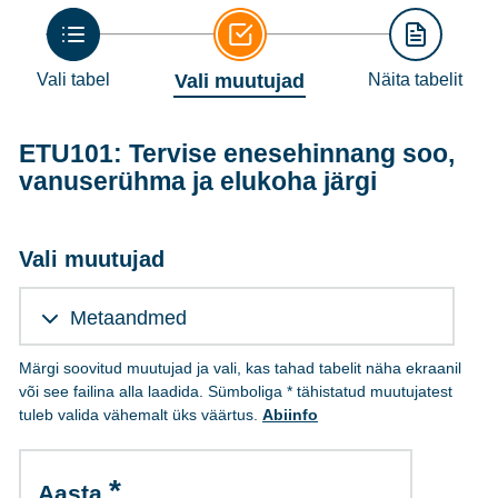
Vali tabel
Vali muutujad
Näita tabelit
ETU101: Tervise enesehinnang soo,
vanuserühma ja elukoha järgi
Vali muutujad
Metaandmed
Märgi soovitud muutujad ja vali, kas tahad tabelit näha ekraanil
või see failina alla laadida. Sümboliga * tähistatud muutujatest
tuleb valida vähemalt üks väärtus.
Abiinfo
Aasta