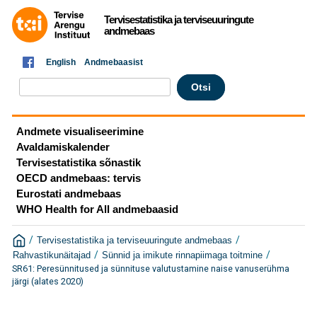
Tervisestatistika ja terviseuuringute
andmebaas
English
Andmebaasist
Andmete visualiseerimine
Avaldamiskalender
Tervisestatistika sõnastik
OECD andmebaas: tervis
Eurostati andmebaas
WHO Health for All andmebaasid
/
/
Tervisestatistika ja terviseuuringute andmebaas
/
/
Rahvastikunäitajad
Sünnid ja imikute rinnapiimaga toitmine
SR61: Peresünnitused ja sünnituse valutustamine naise vanuserühma
järgi (alates 2020)