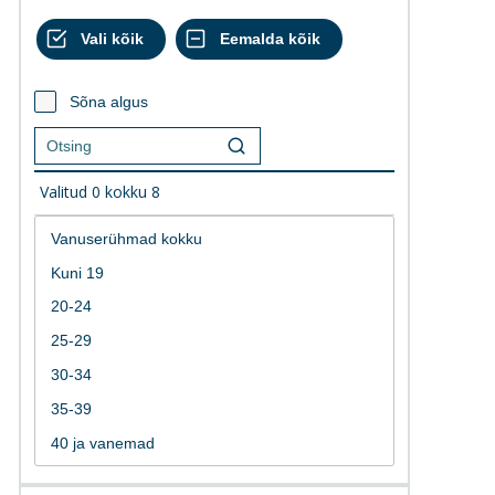
Sõna algus
Valitud
0
kokku
8