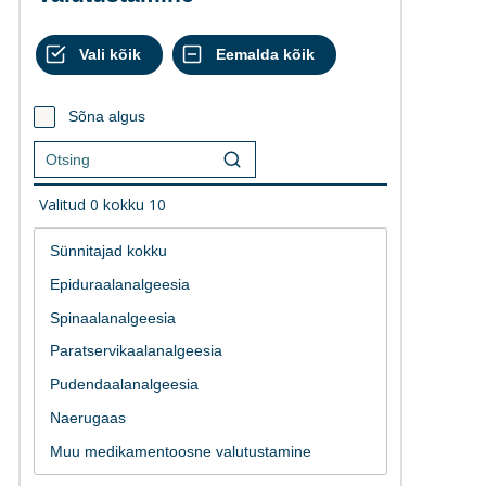
Sõna algus
Valitud
0
kokku
10