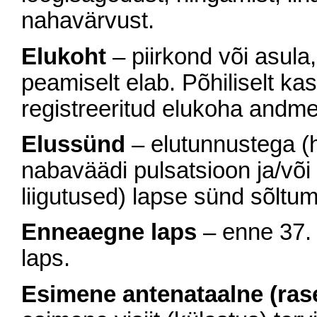
nahavärvust.
Elukoht
– piirkond või asula,
peamiselt elab. Põhiliselt ka
registreeritud elukoha andme
Elussünd
– elutunnustega (
nabaväädi pulsatsioon ja/või 
liigutused) lapse sünd sõltu
Enneaegne laps
– enne 37. 
laps.
Esimene antenataalne (ras