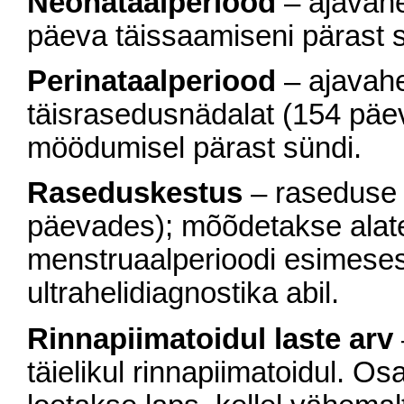
Neonataalperiood
– ajavahe
päeva täissaamiseni pärast s
Perinataalperiood
– ajavahe
täisrasedusnädalat (154 päe
möödumisel pärast sündi.
Raseduskestus
– raseduse 
päevades); mõõdetakse alat
menstruaalperioodi esimeses
ultrahelidiagnostika abil.
Rinnapiimatoidul laste arv
täielikul rinnapiimatoidul. Osa