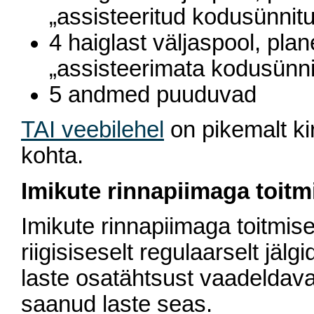
„assisteeritud kodusünnitu
4 haiglast väljaspool, pla
„assisteerimata kodusünni
5 andmed puuduvad
TAI veebilehel
on pikemalt ki
kohta.
Imikute rinnapiimaga toitm
Imikute rinnapiimaga toitmis
riigisiseselt regulaarselt jälg
laste osatähtsust vaadeldav
saanud laste seas.