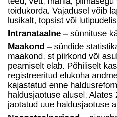
teed, vett, mahla, piimaseg
toidukorda. Vajadusel võib l
lusikalt, topsist või lutipudelis
Intranataalne
– sünnituse kä
Maakond
– sündide statisti
maakond, st piirkond või asul
peamiselt elab. Põhiliselt ka
registreeritud elukoha andm
kajastatud enne haldusrefor
haldusjaotuse alusel. Alate
jaotatud uue haldusjaotuse a