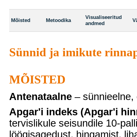
Visualiseeritud
Mõisted
Metoodika
V
andmed
Sünnid ja imikute rinna
MÕISTED
Antenataalne
– sünnieelne, 
Apgar'i indeks (Apgar'i hin
tervislikule seisundile 10-pa
löögisagedust, hingamist, lih