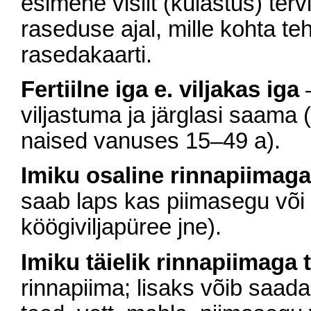
esimene visiit (külastus) te
raseduse ajal, mille kohta t
rasedakaarti.
Fertiilne iga e. viljakas iga
–
viljastuma ja järglasi saama (
naised vanuses 15–49 a).
Imiku osaline rinnapiimaga
saab laps kas piimasegu või 
köögiviljapüree jne).
Imiku täielik rinnapiimaga 
rinnapiima; lisaks võib saada