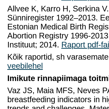
Allvee K, Karro H, Serkina V. 
Sünniregister 1992–2013. Ee
Estonian Medical Birth Regi
Abortion Registry 1996-2013.
Instituut; 2014.
Raport pdf-fai
Kõik raportid, sh varasemate
veebilehel
Imikute rinnapiimaga toitm
Vaz JS, Maia MFS, Neves PAR
breastfeeding indicators in h
trends and challenges. Mater