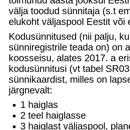
toimunud aasta jooksul Eesti
välja toodud sünnitaja (s.t e
elukoht väljaspool Eestit või
Kodusünnitused (nii palju, kui
sünniregistrile teada on) on
koosseisu, alates 2017. a eri
kodusünnitusi (vt tabel SR03 
sünnikaardist, milles on lap
järgnevalt:
1 haiglas
2 teel haiglasse
3 haiglast väljaspool, plan