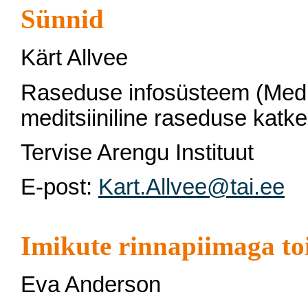
Sünnid
Kärt Allvee
Raseduse infosüsteem (Medits
meditsiiniline raseduse katke
Tervise Arengu Instituut
E-post:
Kart.Allvee@tai.ee
Imikute rinnapiimaga t
Eva Anderson