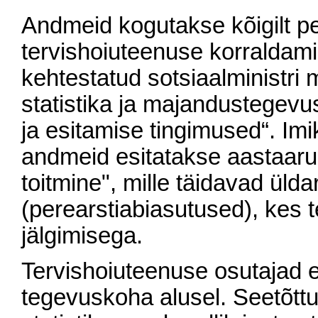
Andmeid kogutakse kõigilt per
tervishoiuteenuse korraldami
kehtestatud sotsiaalministri
statistika ja majandustege
ja esitamise tingimused“. Imi
andmeid esitatakse aastaaru
toitmine", mille täidavad ülda
(perearstiabiasutused), kes 
jälgimisega.
Tervishoiuteenuse osutajad
tegevuskoha alusel. Seetõttu