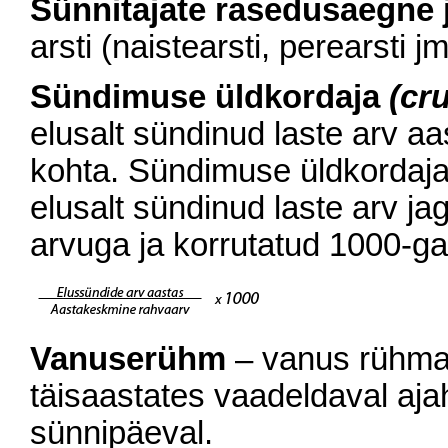
Sünnitajate rasedusaegne 
arsti (naistearsti, perearsti
Sündimuse üldkordaja
(cru
elusalt sündinud laste arv a
kohta. Sündimuse üldkordaja
elusalt sündinud laste arv j
arvuga ja korrutatud 1000-ga
Vanuserühm
– vanus rühma
täisaastates vaadeldaval aja
sünnipäeval.