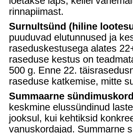
loetakse laps, kellel vähema
rinnapiimast.
Surnultsünd (hiline lootes
puuduvad elutunnused ja ke
raseduskestusega alates 22+
raseduse kestus on teadmata
500 g. Enne 22. täisrasedusn
raseduse katkemise, mitte su
Summaarne sündimuskord
keskmine elussündinud laste
jooksul, kui kehtiksid konkr
vanuskordajad. Summarne s