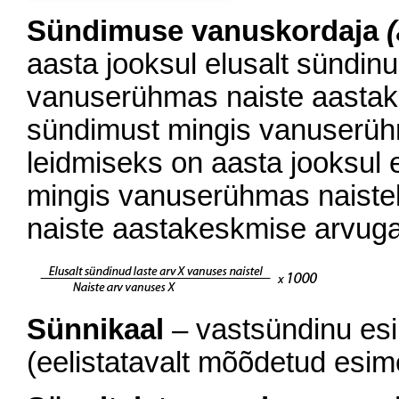
Sündimuse vanuskordaja
(
aasta jooksul elusalt sündinu
vanuserühmas naiste aastak
sündimust mingis vanuserü
leidmiseks on aasta jooksul e
mingis vanuserühmas naiste
naiste aastakeskmise arvuga
Sünnikaal
– vastsündinu esi
(eelistatavalt mõõdetud esime