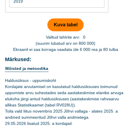
Valitud lahtrite arv:
0
(suurim lubatud arv on 800 000)
Ekraanil ei saa korraga vaadata üle 6 000 rea ja 80 tulba
Märkused:
Mõisted ja metoodika
Haldusüksus - uppumiskoht
Kordajate arvutamisel on kasutatud haldusüksuses toimunud
uppumiste arvu suhestades seda aastakeskmise elanike arvuga
elukoha järgi antud haldusüksuses (aastakeskmise rahvaarvu
allikas Statistikaamet (tabel RV028U)).
Toila vald liitus novembris 2025 Jõhvi vallaga - alates 2025. a
andmed summeeritud Jõhvi valla andmetega.
29.05.2026 lisatud 2025. a kordajad.