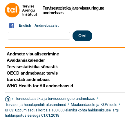
Tervisestatistika ja terviseuuringute
andmebaas
English
Andmebaasist
Andmete visualiseerimine
Avaldamiskalender
Tervisestatistika sõnastik
OECD andmebaas: tervis
Eurostati andmebaas
WHO Health for All andmebaasid
/
/
Tervisestatistika ja terviseuuringute andmebaas
/
/
Tervise- ja heaoluprofiili alusandmed
Maakondadele ja KOV-idele
UP03: Uppumised ja kordaja 100 000 elaniku kohta haldusüksuse järgi,
haldusjaotus seisuga 01.01.2018