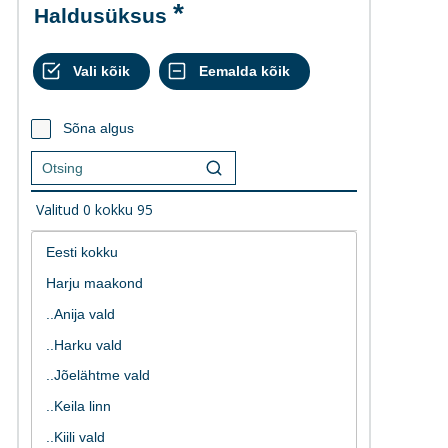
Haldusüksus
Sõna algus
Valitud
0
kokku
95