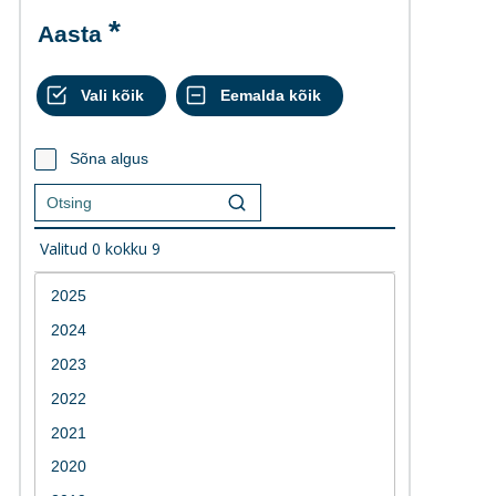
Aasta
Sõna algus
Valitud
0
kokku
9