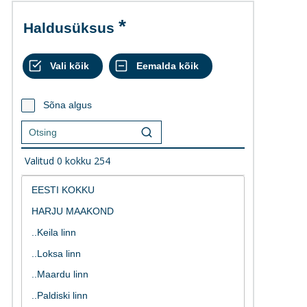
Haldusüksus
Sõna algus
Valitud
0
kokku
254