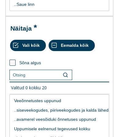
Näitaja
Sõna algus
Valitud
0
kokku
20