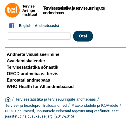
Tervisestatistika ja terviseuuringute
andmebaas
English
Andmebaasist
Andmete visualiseerimine
Avaldamiskalender
Tervisestatistika sõnastik
OECD andmebaas: tervis
Eurostati andmebaas
WHO Health for All andmebaasid
/
/
Tervisestatistika ja terviseuuringute andmebaas
/
/
Tervise- ja heaoluprofiili alusandmed
Maakondadele ja KOV-idele
UP02: Uppumised, uppumisele eelnenud tegevus ning veeõnnetusest
päästetud haldusüksuse järgi (2013-2016)