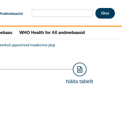
Andmebaasist
mebaas
WHO Health for All andmebaasid
reeritud uppumised maakonna järgi
Näita tabelit