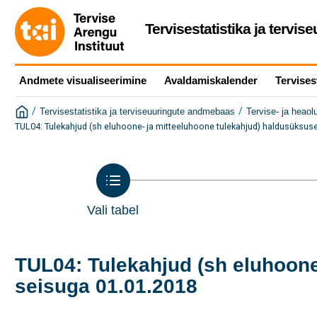
Tervisestatistika ja tervi
Andmete visualiseerimine
Avaldamiskalender
Tervises
/
/
Tervisestatistika ja terviseuuringute andmebaas
Tervise- ja heaol
TUL04: Tulekahjud (sh eluhoone- ja mitteeluhoone tulekahjud) haldusüksuse
Vali tabel
TUL04: Tulekahjud (sh eluhoone
seisuga 01.01.2018