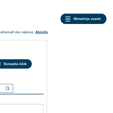
a vähemalt üks väärtus.
Abiinfo