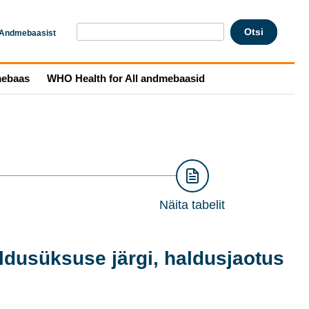
Andmebaasist
mebaas
WHO Health for All andmebaasid
Näita tabelit
ldusüksuse järgi, haldusjaotus