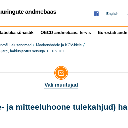
seuuringute andmebaas
English
tatistika sõnastik
OECD andmebaas: tervis
Eurostati and
/
/
uprofiili alusandmed
Maakondadele ja KOV-idele
 järgi, haldusjaotus seisuga 01.01.2018
Vali muutujad
- ja mitteeluhoone tulekahjud) ha