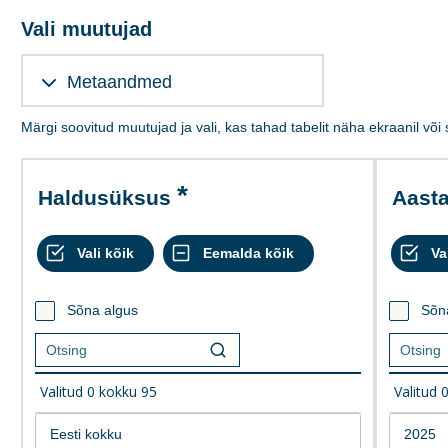
Vali muutujad
Metaandmed
Märgi soovitud muutujad ja vali, kas tahad tabelit näha ekraanil või
Haldusüksus
Aast
Sõna algus
Sõn
Valitud
0
kokku
95
Valitud