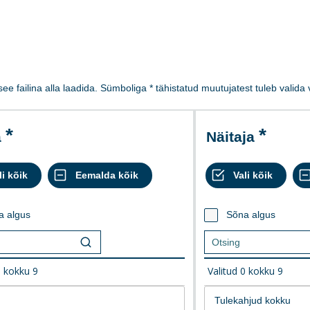
 see failina alla laadida. Sümboliga * tähistatud muutujatest tuleb valid
a
Näitaja
a algus
Sõna algus
0
kokku
9
Valitud
0
kokku
9