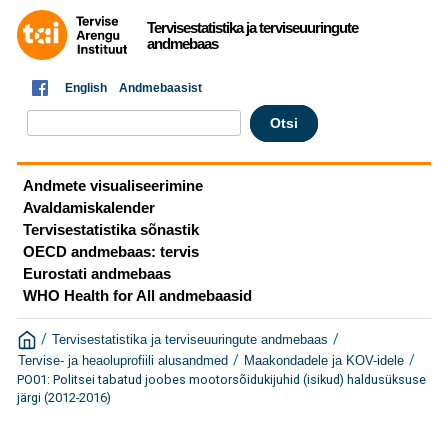
Tervisestatistika ja terviseuuringute
andmebaas
English
Andmebaasist
Andmete visualiseerimine
Avaldamiskalender
Tervisestatistika sõnastik
OECD andmebaas: tervis
Eurostati andmebaas
WHO Health for All andmebaasid
/
/
Tervisestatistika ja terviseuuringute andmebaas
/
/
Tervise- ja heaoluprofiili alusandmed
Maakondadele ja KOV-idele
PO01: Politsei tabatud joobes mootorsõidukijuhid (isikud) haldusüksuse
järgi (2012-2016)