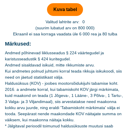
Valitud lahtrite arv:
0
(suurim lubatud arv on 800 000)
Ekraanil ei saa korraga vaadata üle 6 000 rea ja 80 tulba
Märkused:
Andmed põhinevad liiklusseadus § 224 väärtegudel ja
karistusseadustik § 424 kuritegudel.
Andmed sisaldavad isikuid, mitte rikkumiste arvu.
Kui andmetes polnud juhtumi korral teada rikkuja isikukoodi, siis
need on jäetud statistikast välja.
Haldusüksus (KOV) - joobes mootorsõidukijuhi tabamise koht.
2016. a andmete korral, kui tabamiskoht KOV järgi märkimata,
kuid maakond on teada (1 Jõgeva-, 1 Lääne-, 3 Põlva-, 1 Tartu-,
3 Valga- ja 3 Viljandimaal), siis arvestatakse need maakonna
kokku arvu juurde, ning eraldi 'Tabamiskoht märkimata' välja ei
tooda. Seepärast nende maakondade KOV näitajate summa on
väiksem, kui maakonna näitaja kokku.
* Jälgitaval perioodil toimunud haldusüksuste muutusi saab