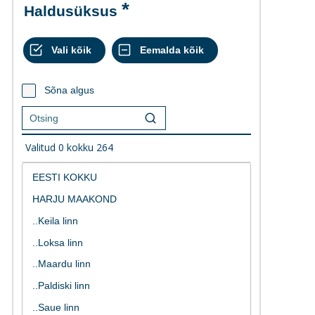
Haldusüksus
Sõna algus
Valitud
0
kokku
264