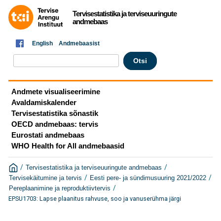
Tervisestatistika ja terviseuuringute
andmebaas
English
Andmebaasist
Andmete visualiseerimine
Avaldamiskalender
Tervisestatistika sõnastik
OECD andmebaas: tervis
Eurostati andmebaas
WHO Health for All andmebaasid
/
/
Tervisestatistika ja terviseuuringute andmebaas
/
/
Tervisekäitumine ja tervis
Eesti pere- ja sündimusuuring 2021/2022
/
Pereplaanimine ja reproduktiivtervis
EPSU1703: Lapse plaanitus rahvuse, soo ja vanuserühma järgi