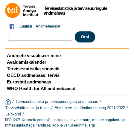
Tervisestatistika ja terviseuuringute
andmebaas
English
Andmebaasist
Andmete visualiseerimine
Avaldamiskalender
Tervisestatistika sõnastik
OECD andmebaas: tervis
Eurostati andmebaas
WHO Health for All andmebaasid
/
/
Tervisestatistika ja terviseuuringute andmebaas
/
/
Tervisekäitumine ja tervis
Eesti pere- ja sündimusuuring 2021/2022
/
Leibkond
EPSU207: Kooselu enda või elukaaslase vanemate, muude sugulaste ja
mittesugulastega hariduse, soo ja vanuserühma järgi