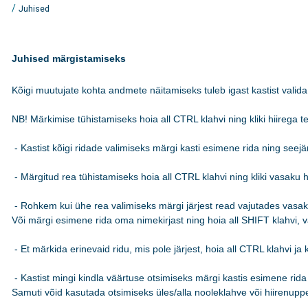
/
Juhised
Juhised märgistamiseks
Kõigi muutujate kohta andmete näitamiseks tuleb igast kastist valida 
NB! Märkimise tühistamiseks hoia all CTRL klahvi ning kliki hiirega teks
 - Kastist kõigi ridade valimiseks märgi kasti esimene rida ning see
 - Märgitud rea tühistamiseks hoia all CTRL klahvi ning kliki vasaku hi
 - Rohkem kui ühe rea valimiseks märgi järjest read vajutades vasakut
Või märgi esimene rida oma nimekirjast ning hoia all SHIFT klahvi, va
 - Et märkida erinevaid ridu, mis pole järjest, hoia all CTRL klahvi ja k
 - Kastist mingi kindla väärtuse otsimiseks märgi kastis esimene rida n
Samuti võid kasutada otsimiseks üles/alla nooleklahve või hiirenuppe