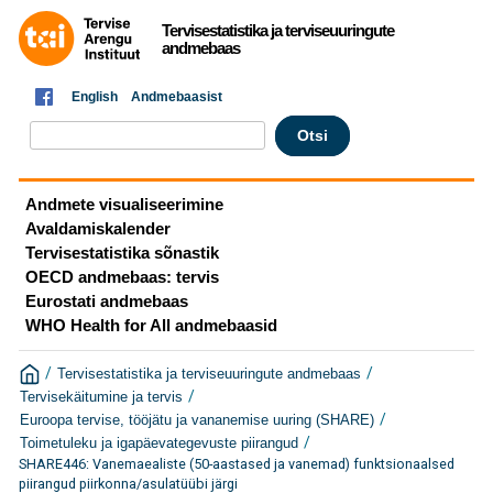
Tervisestatistika ja terviseuuringute
andmebaas
English
Andmebaasist
Andmete visualiseerimine
Avaldamiskalender
Tervisestatistika sõnastik
OECD andmebaas: tervis
Eurostati andmebaas
WHO Health for All andmebaasid
/
/
Tervisestatistika ja terviseuuringute andmebaas
/
Tervisekäitumine ja tervis
/
Euroopa tervise, tööjätu ja vananemise uuring (SHARE)
/
Toimetuleku ja igapäevategevuste piirangud
SHARE446: Vanemaealiste (50-aastased ja vanemad) funktsionaalsed
piirangud piirkonna/asulatüübi järgi