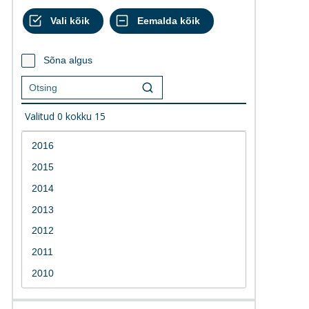
Sõna algus
Valitud
0
kokku
15