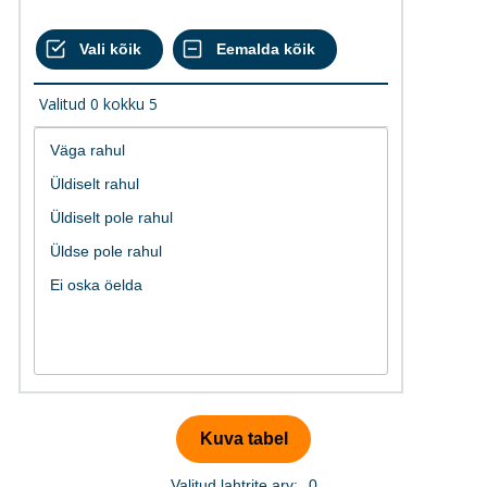
Valitud
0
kokku
5
Valitud lahtrite arv:
0