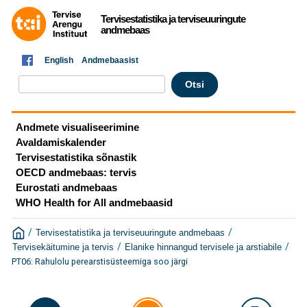
Tervisestatistika ja terviseuuringute
andmebaas
English
Andmebaasist
Andmete visualiseerimine
Avaldamiskalender
Tervisestatistika sõnastik
OECD andmebaas: tervis
Eurostati andmebaas
WHO Health for All andmebaasid
/
/
Tervisestatistika ja terviseuuringute andmebaas
/
/
Tervisekäitumine ja tervis
Elanike hinnangud tervisele ja arstiabile
PT06: Rahulolu perearstisüsteemiga soo järgi