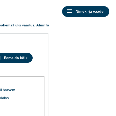
a vähemalt üks väärtus.
Abiinfo