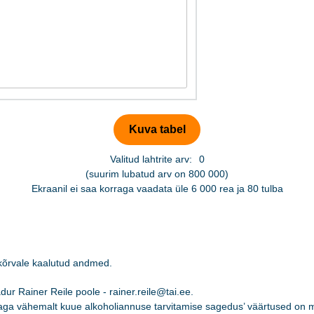
Valitud lahtrite arv:
0
(suurim lubatud arv on 800 000)
Ekraanil ei saa korraga vaadata üle 6 000 rea ja 80 tulba
 kõrvale kaalutud andmed.
ur Rainer Reile poole - rainer.reile@tai.ee.
aga vähemalt kuue alkoholiannuse tarvitamise sagedus’ väärtused on m