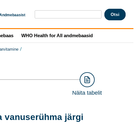
Andmebaasist
mebaas
WHO Health for All andmebaasid
/
tarvitamine
Näita tabelit
a vanuserühma järgi