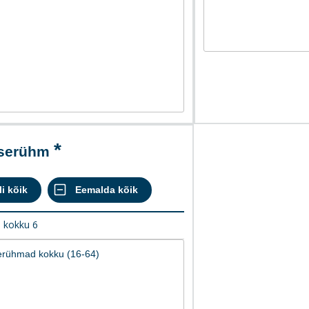
userühm
0
kokku
6