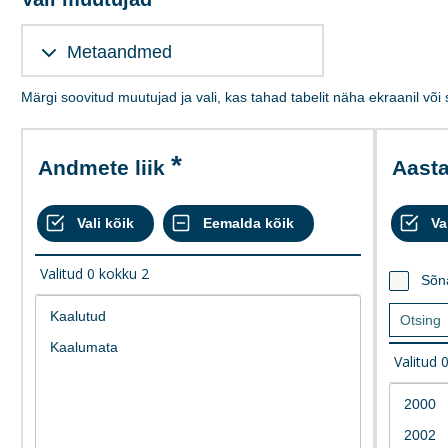
Metaandmed
Märgi soovitud muutujad ja vali, kas tahad tabelit näha ekraanil või
Andmete liik
Aast
Valitud
0
kokku
2
Sõn
Valitud