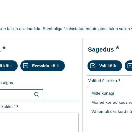
 see failina alla laadida. Sümboliga * tähistatud muutujatest tuleb valid
a
Sagedus
Valitud
0
kokku
3
a algus
0
kokku
13