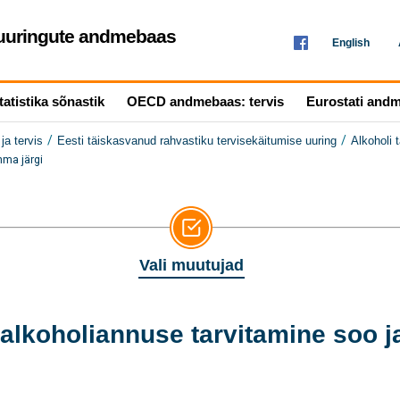
seuuringute andmebaas
English
tatistika sõnastik
OECD andmebaas: tervis
Eurostati and
/
/
ja tervis
Eesti täiskasvanud rahvastiku tervisekäitumise uuring
Alkoholi 
hma järgi
Vali muutujad
alkoholiannuse tarvitamine soo j