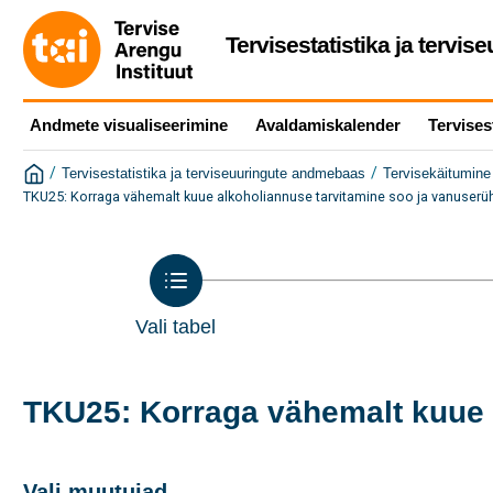
Tervisestatistika ja tervi
Andmete visualiseerimine
Avaldamiskalender
Tervises
/
/
Tervisestatistika ja terviseuuringute andmebaas
Tervisekäitumine 
TKU25: Korraga vähemalt kuue alkoholiannuse tarvitamine soo ja vanuserü
Vali tabel
TKU25: Korraga vähemalt kuue 
Vali muutujad