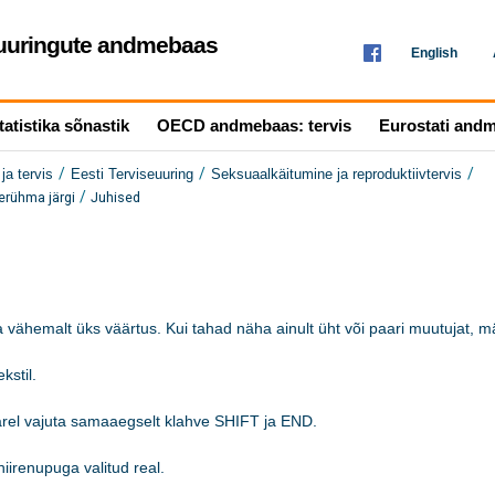
seuuringute andmebaas
English
tatistika sõnastik
OECD andmebaas: tervis
Eurostati and
/
/
/
ja tervis
Eesti Terviseuuring
Seksuaalkäitumine ja reproduktiivtervis
/
erühma järgi
Juhised
 vähemalt üks väärtus. Kui tahad näha ainult üht või paari muutujat, mär
stil.

järel vajuta samaaegselt klahve SHIFT ja END.

iirenupuga valitud real. 
