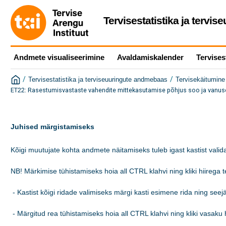
Tervisestatistika ja tervi
Andmete visualiseerimine
Avaldamiskalender
Tervises
/
/
Tervisestatistika ja terviseuuringute andmebaas
Tervisekäitumine 
ET22: Rasestumisvastaste vahendite mittekasutamise põhjus soo ja vanus
Juhised märgistamiseks
Kõigi muutujate kohta andmete näitamiseks tuleb igast kastist valida
NB! Märkimise tühistamiseks hoia all CTRL klahvi ning kliki hiirega tek
 - Kastist kõigi ridade valimiseks märgi kasti esimene rida ning see
 - Märgitud rea tühistamiseks hoia all CTRL klahvi ning kliki vasaku h