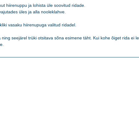
t hiirenuppu ja lohista üle soovitud ridade. 

jutades üles ja alla nooleklahve. 

kliki vasaku hiirenupuga valitud ridadel.   

ning seejärel trüki otsitava sõna esimene täht. Kui kohe õiget rida ei lei
e. 