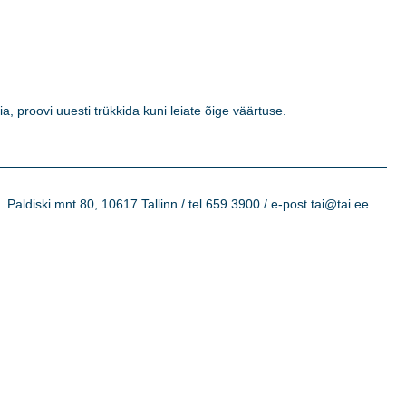
a, proovi uuesti trükkida kuni leiate õige väärtuse. 

Paldiski mnt 80, 10617 Tallinn / tel 659 3900 / e-post tai@tai.ee