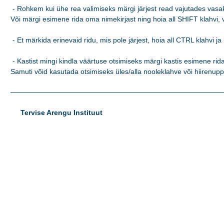
 - Rohkem kui ühe rea valimiseks märgi järjest read vajutades vasaku
Või märgi esimene rida oma nimekirjast ning hoia all SHIFT klahvi, va
 - Et märkida erinevaid ridu, mis pole järjest, hoia all CTRL klahvi ja 
 - Kastist mingi kindla väärtuse otsimiseks märgi kastis esimene rida 
Samuti võid kasutada otsimiseks üles/alla nooleklahve või hiirenupp
Tervise Arengu Instituut