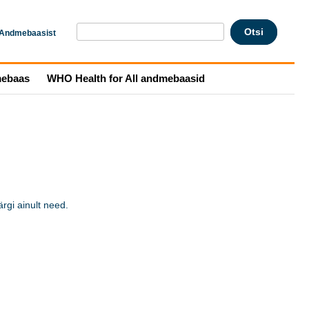
Andmebaasist
mebaas
WHO Health for All andmebaasid
gi ainult need. 
