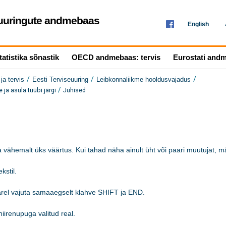
seuuringute andmebaas
English
tatistika sõnastik
OECD andmebaas: tervis
Eurostati and
/
/
/
ja tervis
Eesti Terviseuuring
Leibkonnaliikme hooldusvajadus
/
ja asula tüübi järgi
Juhised
 vähemalt üks väärtus. Kui tahad näha ainult üht või paari muutujat, mär
stil.

järel vajuta samaaegselt klahve SHIFT ja END.

iirenupuga valitud real. 
