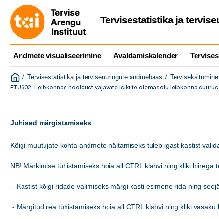
Tervisestatistika ja tervi
Andmete visualiseerimine
Avaldamiskalender
Tervises
/
/
Tervisestatistika ja terviseuuringute andmebaas
Tervisekäitumine 
ETU602: Leibkonnas hooldust vajavate isikute olemasolu leibkonna suuruse 
Juhised märgistamiseks
Kõigi muutujate kohta andmete näitamiseks tuleb igast kastist valida
NB! Märkimise tühistamiseks hoia all CTRL klahvi ning kliki hiirega tek
 - Kastist kõigi ridade valimiseks märgi kasti esimene rida ning see
 - Märgitud rea tühistamiseks hoia all CTRL klahvi ning kliki vasaku h