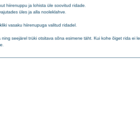
t hiirenuppu ja lohista üle soovitud ridade. 

jutades üles ja alla nooleklahve. 

kliki vasaku hiirenupuga valitud ridadel.   

ning seejärel trüki otsitava sõna esimene täht. Kui kohe õiget rida ei lei
e. 