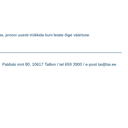
a, proovi uuesti trükkida kuni leiate õige väärtuse. 

Paldiski mnt 80, 10617 Tallinn / tel 659 3900 / e-post tai@tai.ee