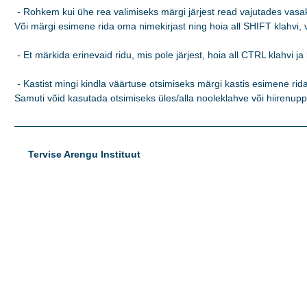
 - Rohkem kui ühe rea valimiseks märgi järjest read vajutades vasaku
Või märgi esimene rida oma nimekirjast ning hoia all SHIFT klahvi, va
 - Et märkida erinevaid ridu, mis pole järjest, hoia all CTRL klahvi ja 
 - Kastist mingi kindla väärtuse otsimiseks märgi kastis esimene rida 
Samuti võid kasutada otsimiseks üles/alla nooleklahve või hiirenupp
Tervise Arengu Instituut