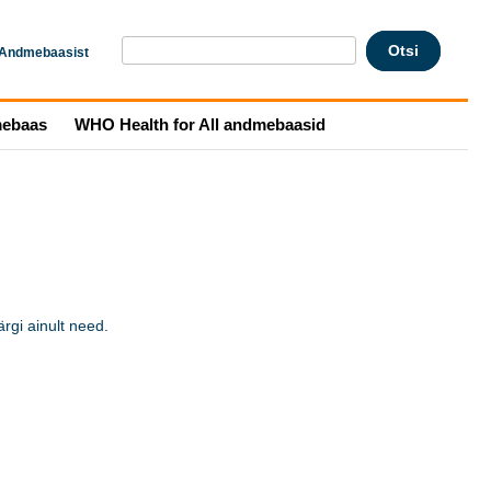
Andmebaasist
mebaas
WHO Health for All andmebaasid
gi ainult need. 
