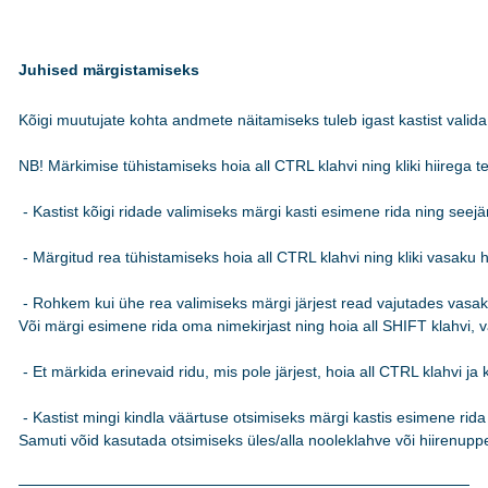
Juhised märgistamiseks
Kõigi muutujate kohta andmete näitamiseks tuleb igast kastist valida 
NB! Märkimise tühistamiseks hoia all CTRL klahvi ning kliki hiirega teks
 - Kastist kõigi ridade valimiseks märgi kasti esimene rida ning see
 - Märgitud rea tühistamiseks hoia all CTRL klahvi ning kliki vasaku hi
 - Rohkem kui ühe rea valimiseks märgi järjest read vajutades vasakut
Või märgi esimene rida oma nimekirjast ning hoia all SHIFT klahvi, va
 - Et märkida erinevaid ridu, mis pole järjest, hoia all CTRL klahvi ja k
 - Kastist mingi kindla väärtuse otsimiseks märgi kastis esimene rida n
Samuti võid kasutada otsimiseks üles/alla nooleklahve või hiirenuppe