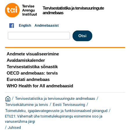
Tervisestatistika ja terviseuuringute
andmebaas
English
Andmebaasist
Andmete visualiseerimine
Avaldamiskalender
Tervisestatistika sõnastik
OECD andmebaas: tervis
Eurostati andmebaas
WHO Health for All andmebaasid
/
/
Tervisestatistika ja terviseuuringute andmebaas
/
/
Tervisekäitumine ja tervis
Eesti Terviseuuring
/
Toimetuleku, igapäevategevuste ja funktsionaalsed piirangud
ETU21: Vähemalt ühe toimetulekupiirangu esinemine soo ja
vanuserühma järgi
/
Juhised