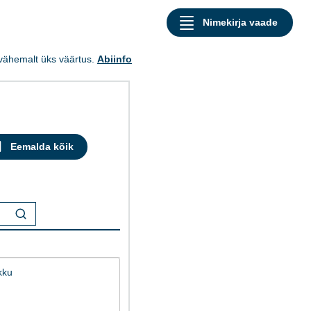
a vähemalt üks väärtus.
Abiinfo