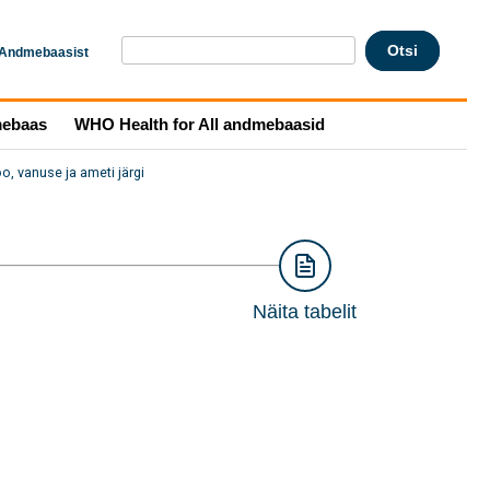
Andmebaasist
mebaas
WHO Health for All andmebaasid
o, vanuse ja ameti järgi
Näita tabelit