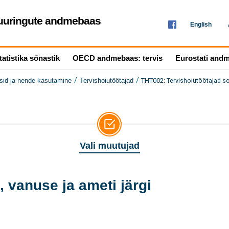
seuuringute andmebaas
English
tatistika sõnastik
OECD andmebaas: tervis
Eurostati and
/
/
THT002: Tervishoiutöötajad so
rsid ja nende kasutamine
Tervishoiutöötajad
Vali muutujad
 vanuse ja ameti järgi