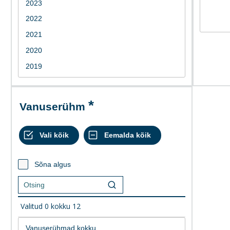
Vanuserühm
Sõna algus
Valitud
0
kokku
12