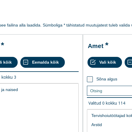
 see failina alla laadida. Sümboliga * tähistatud muutujatest tuleb valid
Amet
0
kokku
3
Sõna algus
Valitud
0
kokku
114