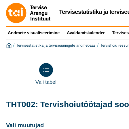
Tervisestatistika ja tervi
Andmete visualiseerimine
Avaldamiskalender
Tervises
/
/
Tervisestatistika ja terviseuuringute andmebaas
Tervishoiu ressu
Vali tabel
THT002: Tervishoiutöötajad soo,
Vali muutujad