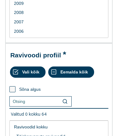
Ravivoodi profiil
Sõna algus
Valitud
0
kokku
64