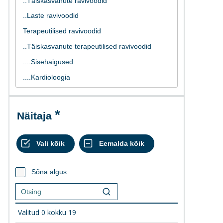
Näitaja
Sõna algus
Valitud
0
kokku
19