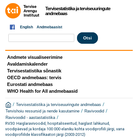
Tervisestatistika ja terviseuuringute
andmebaas
English
Andmebaasist
Andmete visualiseerimine
Avaldamiskalender
Tervisestatistika sõnastik
OECD andmebaas: tervis
Eurostati andmebaas
WHO Health for All andmebaasid
/
/
Tervisestatistika ja terviseuuringute andmebaas
/
/
Tervishoiu ressursid ja nende kasutamine
Ravivoodid
/
Ravivoodid - aastastatistika
RV30: Haiglaravivoodid, hospitaliseeritud, haiglast lahkunud,
voodipäevad ja kordaja 100 000 elaniku kohta voodiprofiili järgi, vana
voodiprofiilide klassifikaatori järgi (2003-2012)