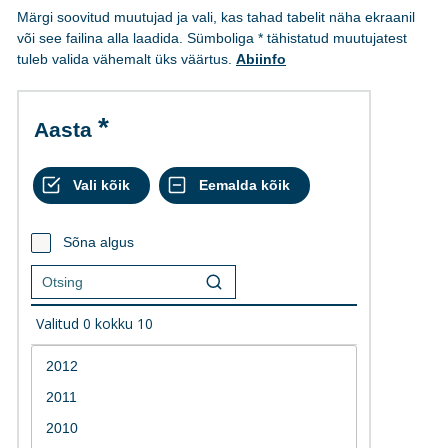
Märgi soovitud muutujad ja vali, kas tahad tabelit näha ekraanil
või see failina alla laadida. Sümboliga * tähistatud muutujatest
tuleb valida vähemalt üks väärtus.
Abiinfo
Aasta
Sõna algus
Valitud
0
kokku
10