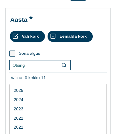
Aasta
Sõna algus
Valitud
0
kokku
11