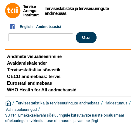
Tervisestatistika ja terviseuuringute
andmebaas
English
Andmebaasist
Andmete visualiseerimine
Avaldamiskalender
Tervisestatistika sõnastik
OECD andmebaas: tervis
Eurostati andmebaas
WHO Health for All andmebaasid
/
/
/
Tervisestatistika ja terviseuuringute andmebaas
Haigestumus
/
Vähi sõeluuringud
VSR14: Emakakaelavähi sõeluuringule kutsutavate naiste osalusmäär
sõeluuringul ravikindlustuse olemasolu ja vanuse järgi