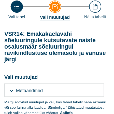
Vali tabel
Vali muutujad
Näita tabelit
VSR14: Emakakaelavähi
sõeluuringule kutsutavate naiste
osalusmäär sõeluuringul
ravikindlustuse olemasolu ja vanuse
järgi
Vali muutujad
Metaandmed
Märgi soovitud muutujad ja vali, kas tahad tabelit näha ekraanil
või see failina alla laadida. Sümboliga * tähistatud muutujatest
tuleb valida vähemalt üks väärtus.
Abiinfo