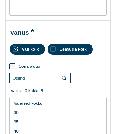
Vanus
Sõna algus
Valitud
0
kokku
9