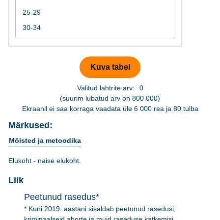
Valitud lahtrite arv:
0
(suurim lubatud arv on 800 000)
Ekraanil ei saa korraga vaadata üle 6 000 rea ja 80 tulba
Märkused:
Mõisted ja metoodika
Elukoht - naise elukoht.
Liik
Peetunud rasedus*
* Kuni 2019. aastani sisaldab peetunud rasedusi,
kriminaalseid aborte ja muid raseduse katkemisi.