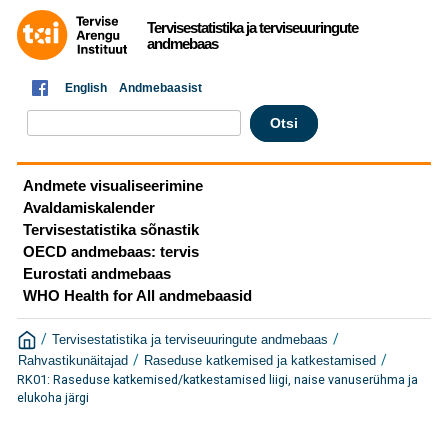
Tervisestatistika ja terviseuuringute
andmebaas
English
Andmebaasist
Andmete visualiseerimine
Avaldamiskalender
Tervisestatistika sõnastik
OECD andmebaas: tervis
Eurostati andmebaas
WHO Health for All andmebaasid
/
/
Tervisestatistika ja terviseuuringute andmebaas
/
/
Rahvastikunäitajad
Raseduse katkemised ja katkestamised
RK01: Raseduse katkemised/katkestamised liigi, naise vanuserühma ja
elukoha järgi