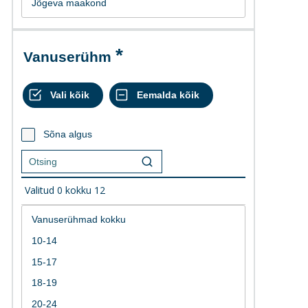
Vanuserühm
Sõna algus
Valitud
0
kokku
12