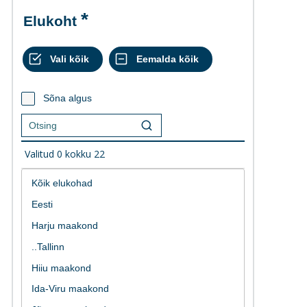
Elukoht
Sõna algus
Valitud
0
kokku
22