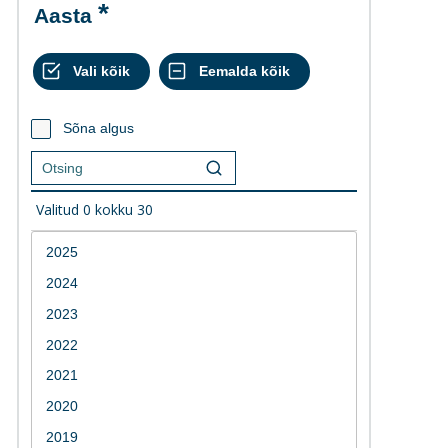
Aasta
Sõna algus
Valitud
0
kokku
30