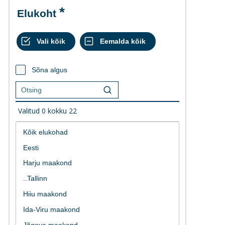
Elukoht
Sõna algus
Valitud
0
kokku
22