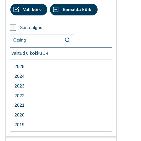
Sõna algus
Valitud
0
kokku
34