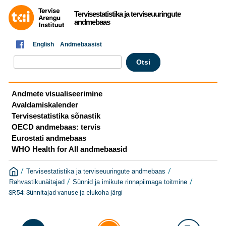
Tervisestatistika ja terviseuuringute
andmebaas
English
Andmebaasist
Andmete visualiseerimine
Avaldamiskalender
Tervisestatistika sõnastik
OECD andmebaas: tervis
Eurostati andmebaas
WHO Health for All andmebaasid
/
/
Tervisestatistika ja terviseuuringute andmebaas
/
/
Rahvastikunäitajad
Sünnid ja imikute rinnapiimaga toitmine
SR54: Sünnitajad vanuse ja elukoha järgi