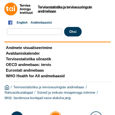
Tervisestatistika ja terviseuuringute
andmebaas
English
Andmebaasist
Andmete visualiseerimine
Avaldamiskalender
Tervisestatistika sõnastik
OECD andmebaas: tervis
Eurostati andmebaas
WHO Health for All andmebaasid
/
/
Tervisestatistika ja terviseuuringute andmebaas
/
/
Rahvastikunäitajad
Sünnid ja imikute rinnapiimaga toitmine
SR02: Sündimuse kordajad naise elukoha järgi