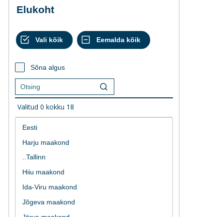
Elukoht
Sõna algus
Valitud
0
kokku
18