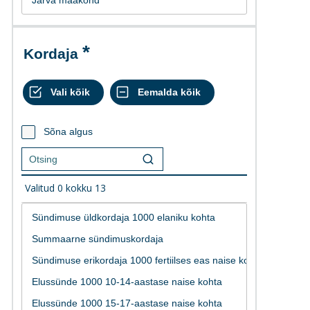
Kordaja
Sõna algus
Valitud
0
kokku
13