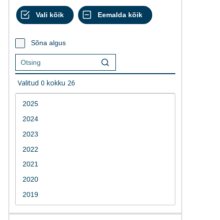
Sõna algus
Valitud
0
kokku
26