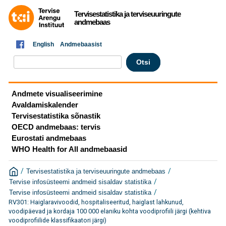
Tervisestatistika ja terviseuuringute
andmebaas
English
Andmebaasist
Andmete visualiseerimine
Avaldamiskalender
Tervisestatistika sõnastik
OECD andmebaas: tervis
Eurostati andmebaas
WHO Health for All andmebaasid
/
/
Tervisestatistika ja terviseuuringute andmebaas
/
Tervise infosüsteemi andmeid sisaldav statistika
/
Tervise infosüsteemi andmeid sisaldav statistika
RV301: Haiglaravivoodid, hospitaliseeritud, haiglast lahkunud,
voodipäevad ja kordaja 100 000 elaniku kohta voodiprofiili järgi (kehtiva
voodiprofiilide klassifikaatori järgi)