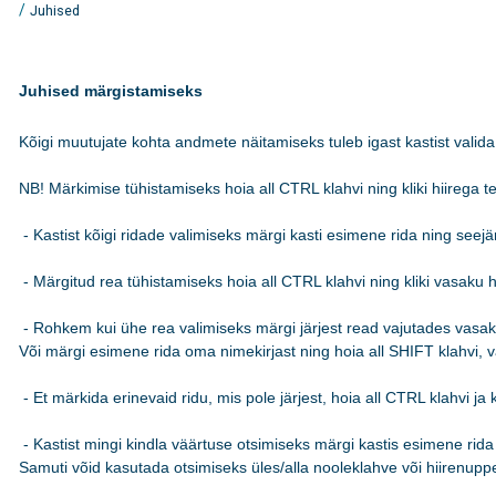
/
Juhised
Juhised märgistamiseks
Kõigi muutujate kohta andmete näitamiseks tuleb igast kastist valida 
NB! Märkimise tühistamiseks hoia all CTRL klahvi ning kliki hiirega teks
 - Kastist kõigi ridade valimiseks märgi kasti esimene rida ning see
 - Märgitud rea tühistamiseks hoia all CTRL klahvi ning kliki vasaku hi
 - Rohkem kui ühe rea valimiseks märgi järjest read vajutades vasakut
Või märgi esimene rida oma nimekirjast ning hoia all SHIFT klahvi, va
 - Et märkida erinevaid ridu, mis pole järjest, hoia all CTRL klahvi ja k
 - Kastist mingi kindla väärtuse otsimiseks märgi kastis esimene rida n
Samuti võid kasutada otsimiseks üles/alla nooleklahve või hiirenuppe