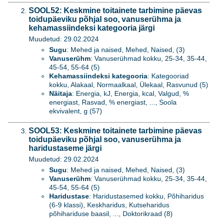
SOOL52: Keskmine toitainete tarbimine päevas
toidupäeviku põhjal soo, vanuserühma ja
kehamassiindeksi kategooria järgi
Muudetud: 29.02.2024
Sugu
: Mehed ja naised, Mehed, Naised, (3)
Vanuserühm
: Vanuserühmad kokku, 25-34, 35-44,
45-54, 55-64 (5)
Kehamassiindeksi kategooria
: Kategooriad
kokku, Alakaal, Normaalkaal, Ülekaal, Rasvunud (5)
Näitaja
: Energia, kJ, Energia, kcal, Valgud, %
energiast, Rasvad, % energiast, ..., Soola
ekvivalent, g (57)
SOOL53: Keskmine toitainete tarbimine päevas
toidupäeviku põhjal soo, vanuserühma ja
haridustaseme järgi
Muudetud: 29.02.2024
Sugu
: Mehed ja naised, Mehed, Naised, (3)
Vanuserühm
: Vanuserühmad kokku, 25-34, 35-44,
45-54, 55-64 (5)
Haridustase
: Haridustasemed kokku, Põhiharidus
(6-9 klassi), Keskharidus, Kutseharidus
põhihariduse baasil, ..., Doktorikraad (8)