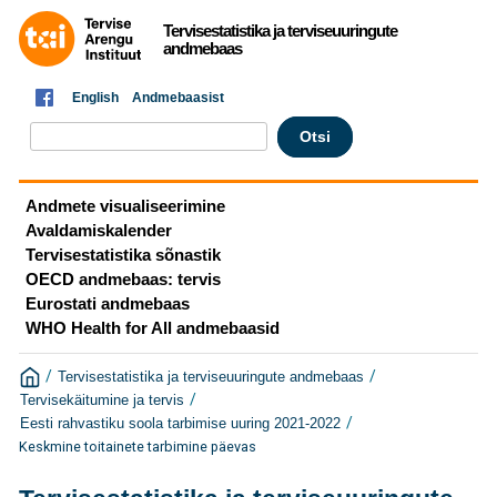
Tervisestatistika ja terviseuuringute
andmebaas
English
Andmebaasist
Andmete visualiseerimine
Avaldamiskalender
Tervisestatistika sõnastik
OECD andmebaas: tervis
Eurostati andmebaas
WHO Health for All andmebaasid
/
/
Tervisestatistika ja terviseuuringute andmebaas
/
Tervisekäitumine ja tervis
/
Eesti rahvastiku soola tarbimise uuring 2021-2022
Keskmine toitainete tarbimine päevas