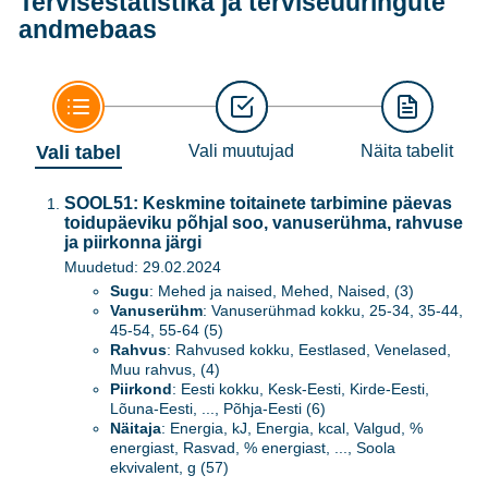
Tervisestatistika ja terviseuuringute
andmebaas
Vali tabel
Vali muutujad
Näita tabelit
SOOL51: Keskmine toitainete tarbimine päevas
toidupäeviku põhjal soo, vanuserühma, rahvuse
ja piirkonna järgi
Muudetud: 29.02.2024
Sugu
: Mehed ja naised, Mehed, Naised, (3)
Vanuserühm
: Vanuserühmad kokku, 25-34, 35-44,
45-54, 55-64 (5)
Rahvus
: Rahvused kokku, Eestlased, Venelased,
Muu rahvus, (4)
Piirkond
: Eesti kokku, Kesk-Eesti, Kirde-Eesti,
Lõuna-Eesti, ..., Põhja-Eesti (6)
Näitaja
: Energia, kJ, Energia, kcal, Valgud, %
energiast, Rasvad, % energiast, ..., Soola
ekvivalent, g (57)