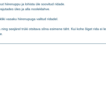
t hiirenuppu ja lohista üle soovitud ridade. 

jutades üles ja alla nooleklahve. 

kliki vasaku hiirenupuga valitud ridadel.   

ning seejärel trüki otsitava sõna esimene täht. Kui kohe õiget rida ei lei
e. 