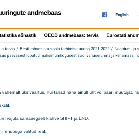
seuuringute andmebaas
English
tatistika sõnastik
OECD andmebaas: tervis
Eurostati and
/
/
ja tervis
Eesti rahvastiku soola tarbimise uuring 2021-2022
Naatriumi ja 
htsus päevasest lubatud maksimumkogusest soo, vanuserühma ja kehamassiinde
 vähemalt üks väärtus. Kui tahad näha ainult üht või paari muutujat, mär
stil.

järel vajuta samaaegselt klahve SHIFT ja END.

iirenupuga valitud real. 
