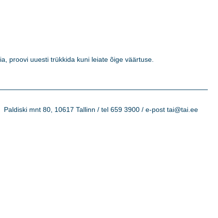
a, proovi uuesti trükkida kuni leiate õige väärtuse. 

Paldiski mnt 80, 10617 Tallinn / tel 659 3900 / e-post tai@tai.ee