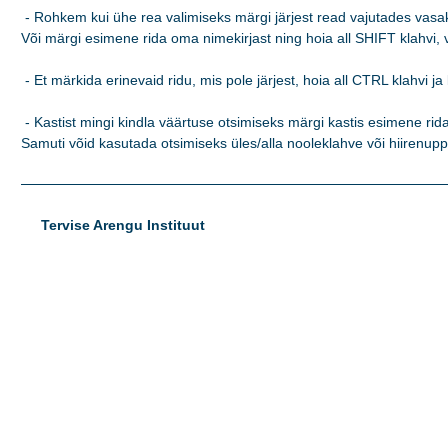
 - Rohkem kui ühe rea valimiseks märgi järjest read vajutades vasaku
Või märgi esimene rida oma nimekirjast ning hoia all SHIFT klahvi, va
 - Et märkida erinevaid ridu, mis pole järjest, hoia all CTRL klahvi ja 
 - Kastist mingi kindla väärtuse otsimiseks märgi kastis esimene rida 
Samuti võid kasutada otsimiseks üles/alla nooleklahve või hiirenupp
Tervise Arengu Instituut