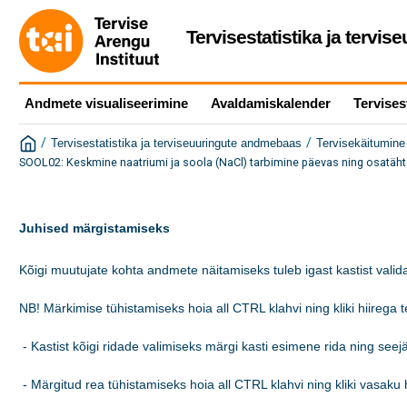
Tervisestatistika ja tervi
Andmete visualiseerimine
Avaldamiskalender
Tervises
/
/
Tervisestatistika ja terviseuuringute andmebaas
Tervisekäitumine 
SOOL02: Keskmine naatriumi ja soola (NaCl) tarbimine päevas ning osatä
Juhised märgistamiseks
Kõigi muutujate kohta andmete näitamiseks tuleb igast kastist valida
NB! Märkimise tühistamiseks hoia all CTRL klahvi ning kliki hiirega tek
 - Kastist kõigi ridade valimiseks märgi kasti esimene rida ning see
 - Märgitud rea tühistamiseks hoia all CTRL klahvi ning kliki vasaku h