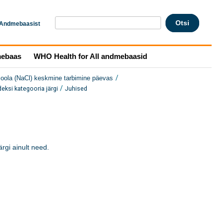
Andmebaasist
mebaas
WHO Health for All andmebaasid
/
soola (NaCl) keskmine tarbimine päevas
/
ksi kategooria järgi
Juhised
gi ainult need. 
