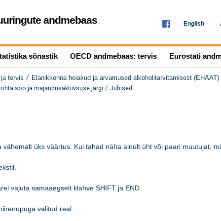
seuuringute andmebaas
English
tatistika sõnastik
OECD andmebaas: tervis
Eurostati and
/
ja tervis
Elanikkonna hoiakud ja arvamused alkoholitarvitamisest (EHAAT)
/
ohta soo ja majandusaktiivsuse järgi
Juhised
 vähemalt üks väärtus. Kui tahad näha ainult üht või paari muutujat, mär
stil.

järel vajuta samaaegselt klahve SHIFT ja END.

iirenupuga valitud real. 
