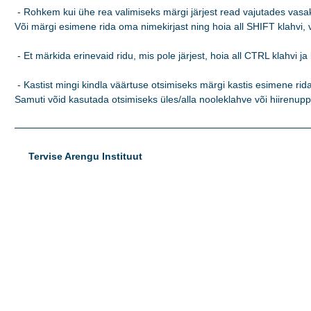
 - Rohkem kui ühe rea valimiseks märgi järjest read vajutades vasaku
Või märgi esimene rida oma nimekirjast ning hoia all SHIFT klahvi, va
 - Et märkida erinevaid ridu, mis pole järjest, hoia all CTRL klahvi ja 
 - Kastist mingi kindla väärtuse otsimiseks märgi kastis esimene rida 
Samuti võid kasutada otsimiseks üles/alla nooleklahve või hiirenupp
Tervise Arengu Instituut