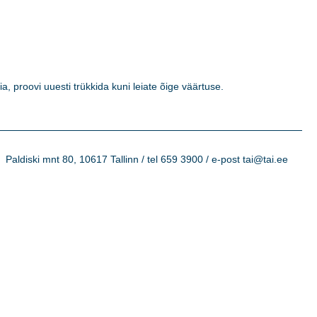
a, proovi uuesti trükkida kuni leiate õige väärtuse. 

Paldiski mnt 80, 10617 Tallinn / tel 659 3900 / e-post tai@tai.ee