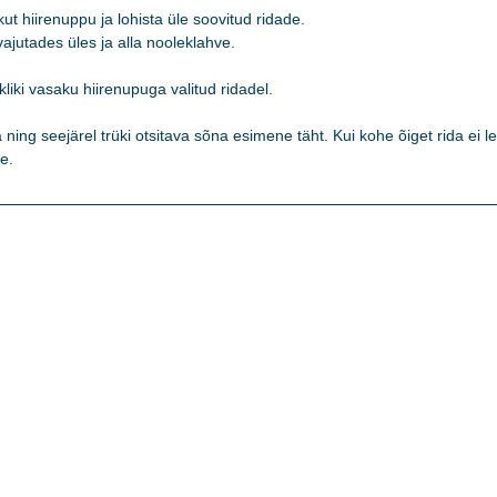
t hiirenuppu ja lohista üle soovitud ridade. 

jutades üles ja alla nooleklahve. 

kliki vasaku hiirenupuga valitud ridadel.   

ning seejärel trüki otsitava sõna esimene täht. Kui kohe õiget rida ei lei
e. 