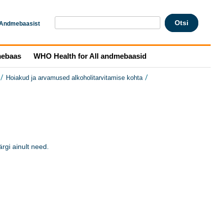
Andmebaasist
mebaas
WHO Health for All andmebaasid
/
/
Hoiakud ja arvamused alkoholitarvitamise kohta
gi ainult need. 
