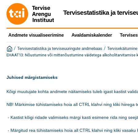
Tervisestatistika ja tervi
Andmete visualiseerimine
Avaldamiskalender
Tervises
/
/
Tervisestatistika ja terviseuuringute andmebaas
Tervisekäitumine 
EHAAT13: Nõustumine või mittenõustumine väidetega alkoholitarvitamise k
Juhised märgistamiseks
Kõigi muutujate kohta andmete näitamiseks tuleb igast kastist valida
NB! Märkimise tühistamiseks hoia all CTRL klahvi ning kliki hiirega tek
 - Kastist kõigi ridade valimiseks märgi kasti esimene rida ning see
 - Märgitud rea tühistamiseks hoia all CTRL klahvi ning kliki vasaku h