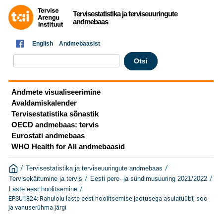
Tervisestatistika ja terviseuuringute
andmebaas
English
Andmebaasist
Andmete visualiseerimine
Avaldamiskalender
Tervisestatistika sõnastik
OECD andmebaas: tervis
Eurostati andmebaas
WHO Health for All andmebaasid
/
/
Tervisestatistika ja terviseuuringute andmebaas
/
/
Tervisekäitumine ja tervis
Eesti pere- ja sündimusuuring 2021/2022
/
Laste eest hoolitsemine
EPSU1324: Rahulolu laste eest hoolitsemise jaotusega asulatüübi, soo
ja vanuserühma järgi