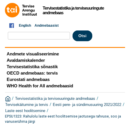
Tervisestatistika ja terviseuuringute
andmebaas
English
Andmebaasist
Andmete visualiseerimine
Avaldamiskalender
Tervisestatistika sõnastik
OECD andmebaas: tervis
Eurostati andmebaas
WHO Health for All andmebaasid
/
/
Tervisestatistika ja terviseuuringute andmebaas
/
/
Tervisekäitumine ja tervis
Eesti pere- ja sündimusuuring 2021/2022
/
Laste eest hoolitsemine
EPSU1323: Rahulolu laste eest hoolitsemise jaotusega rahvuse, soo ja
vanuserühma järgi