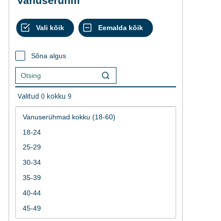
Vanuserühm
Sõna algus
Valitud
0
kokku
9