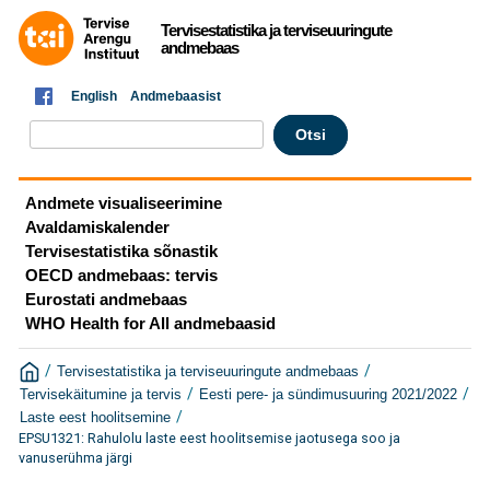
Tervisestatistika ja terviseuuringute
andmebaas
English
Andmebaasist
Andmete visualiseerimine
Avaldamiskalender
Tervisestatistika sõnastik
OECD andmebaas: tervis
Eurostati andmebaas
WHO Health for All andmebaasid
/
/
Tervisestatistika ja terviseuuringute andmebaas
/
/
Tervisekäitumine ja tervis
Eesti pere- ja sündimusuuring 2021/2022
/
Laste eest hoolitsemine
EPSU1321: Rahulolu laste eest hoolitsemise jaotusega soo ja
vanuserühma järgi