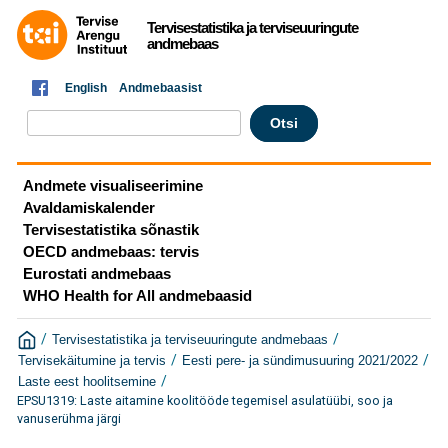
Tervisestatistika ja terviseuuringute
andmebaas
English
Andmebaasist
Andmete visualiseerimine
Avaldamiskalender
Tervisestatistika sõnastik
OECD andmebaas: tervis
Eurostati andmebaas
WHO Health for All andmebaasid
/
/
Tervisestatistika ja terviseuuringute andmebaas
/
/
Tervisekäitumine ja tervis
Eesti pere- ja sündimusuuring 2021/2022
/
Laste eest hoolitsemine
EPSU1319: Laste aitamine koolitööde tegemisel asulatüübi, soo ja
vanuserühma järgi