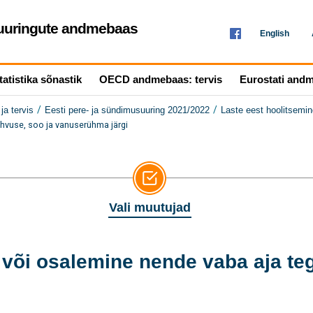
seuuringute andmebaas
English
tatistika sõnastik
OECD andmebaas: tervis
Eurostati and
/
/
ja tervis
Eesti pere- ja sündimusuuring 2021/2022
Laste eest hoolitsemin
hvuse, soo ja vanuserühma järgi
Vali muutujad
õi osalemine nende vaba aja teg