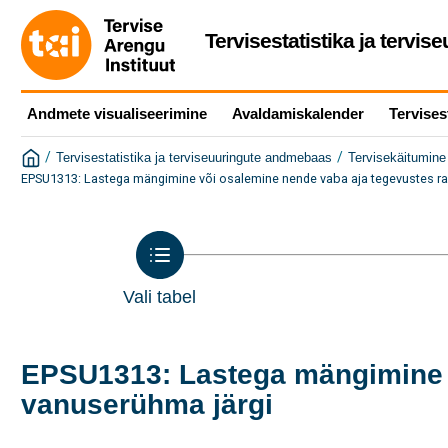
Tervisestatistika ja tervi
Andmete visualiseerimine
Avaldamiskalender
Tervises
/
/
Tervisestatistika ja terviseuuringute andmebaas
Tervisekäitumine 
EPSU1313: Lastega mängimine või osalemine nende vaba aja tegevustes ra
Vali tabel
EPSU1313: Lastega mängimine v
vanuserühma järgi