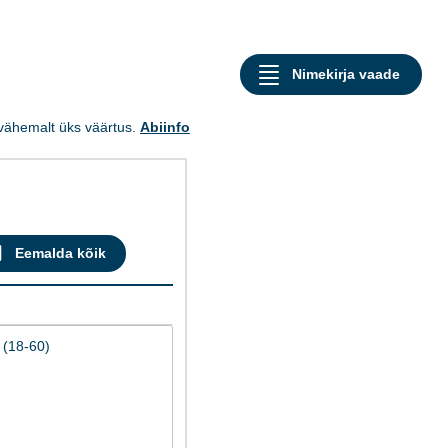
a vähemalt üks väärtus.
Abiinfo