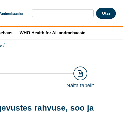
Andmebaasist
mebaas
WHO Health for All andmebaasid
/
e
Näita tabelit
evustes rahvuse, soo ja