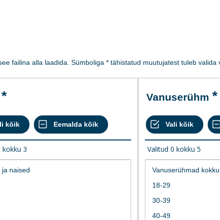
 see failina alla laadida. Sümboliga * tähistatud muutujatest tuleb valid
Vanuserühm
0
kokku
3
Valitud
0
kokku
5